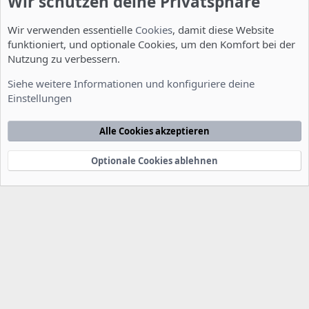
Wir schützen deine Privatsphäre
Wir verwenden essentielle
Cookies
, damit diese Website
funktioniert, und optionale Cookies, um den Komfort bei der
Nutzung zu verbessern.
Allgemein
Siehe weitere Informationen und konfiguriere deine
Einstellungen
Cookies
Deutsch [Du]
Kontakt
Nutzungsbedingungen
Datenschutzerklärung
Hilfe
Alle Cookies akzeptieren
Startseite
R
S
S
Optionale Cookies ablehnen
®
Community platform by XenForo
© 2010-2022 XenForo Ltd.
-
Deutsch von
-
xenDach
©2010-2014
F
e
e
d