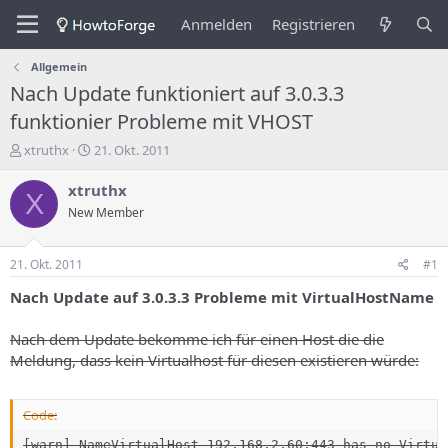
Anmelden
Registrieren
Allgemein
Nach Update funktioniert auf 3.0.3.3
funktionier Probleme mit VHOST
E
E
xtruthx
21. Okt. 2011
r
r
s
s
xtruthx
X
t
t
New Member
e
e
l
l
l
l
21. Okt. 2011
#1
e
u
r
n
Nach Update auf 3.0.3.3 Probleme mit VirtualHostName
d
g
e
s
Nach dem Update bekomme ich für einen Host die die
s
d
Meldung, dass kein Virtualhost für diesen existieren würde:
T
a
h
t
e
u
Code:
m
m
a
[warn] NameVirtualHost 192.168.2.60:443 has no Virtual