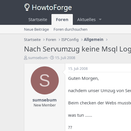
Startseite
Foren
Aktuelles
Neue Beiträge
Foren durchsuchen
Startseite
Foren
ISPConfig
Allgemein
Nach Servumzug keine Msql Lo
E
E
sumsebum
15. Juli 2008
r
r
s
s
15. Juli 2008
t
t
S
Guten Morgen,
e
e
l
l
l
l
nachdem unser Umzug von Serve
e
u
sumsebum
r
n
Beim checken der Webs musste i
d
g
New Member
e
s
was tun ......
s
d
T
a
h
t
??