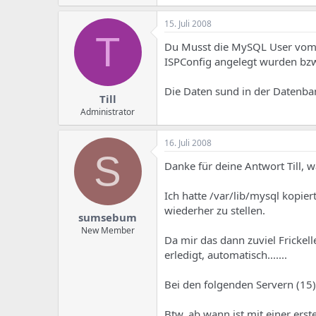
e
u
m
m
15. Juli 2008
a
T
s
Du Musst die MySQL User vom a
ISPConfig angelegt wurden bzw. 
Die Daten sund in der Datenban
Till
Administrator
16. Juli 2008
S
Danke für deine Antwort Till, wa
Ich hatte /var/lib/mysql kopie
wiederher zu stellen.
sumsebum
New Member
Da mir das dann zuviel Frickell
erledigt, automatisch.......
Bei den folgenden Servern (15)
Btw. ab wann ist mit einer erst