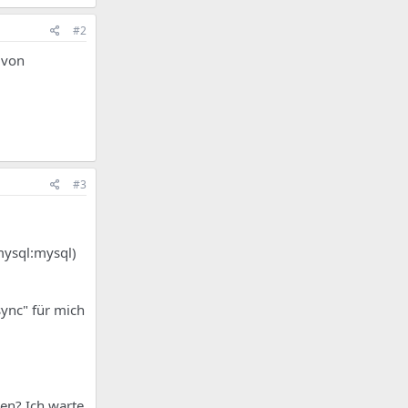
#2
 von
#3
mysql:mysql)
sync" für mich
ben? Ich warte