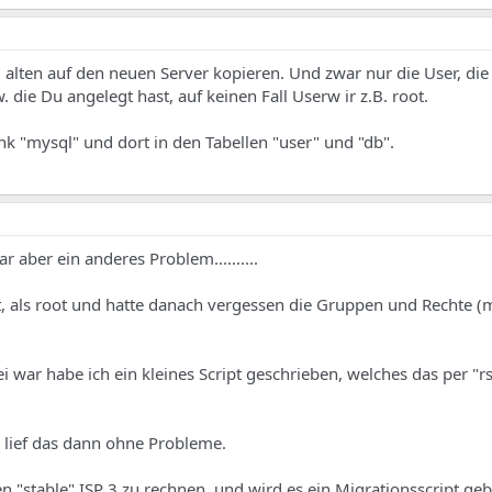
lten auf den neuen Server kopieren. Und zwar nur die User, die
die Du angelegt hast, auf keinen Fall Userw ir z.B. root.
k "mysql" und dort in den Tabellen "user" und "db".
r aber ein anderes Problem..........
rt, als root und hatte danach vergessen die Gruppen und Rechte (
ei war habe ich ein kleines Script geschrieben, welches das per "r
 lief das dann ohne Probleme.
en "stable" ISP 3 zu rechnen, und wird es ein Migrationsscript ge