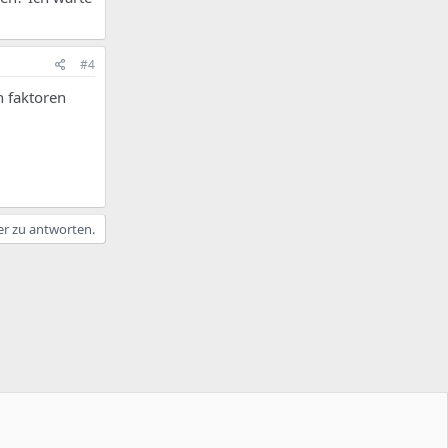
#4
n faktoren
er zu antworten.