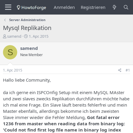
Anmelden
Registrieren
Server Administration
Mysql Replikation
E
E
samend
1. Apr. 2015
r
r
s
s
samend
S
t
t
New Member
e
e
l
l
l
l
1. Apr. 2015
#1
e
u
r
n
Hallo liebe Community,
d
g
e
s
da ich gerne ein ISPCOnfig Setup mit einem MySQL MAster
s
d
und zwei slaves zwecks Replikation durchführen möchte habe
T
a
ich mal eine Frage. Ein Slave läuft bereits fehlerfrei und mein
h
t
Master ebenfalls, allerdings bekomme ich beim zweisten
e
u
m
m
Slave immer wieder die Fehler Meldung,
Got fatal error
a
1236 from master when reading data from binary log:
s
'Could not find first log file name in binary log index