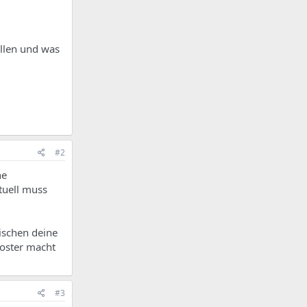
ollen und was
#2
he
tuell muss
wischen deine
Hoster macht
#3