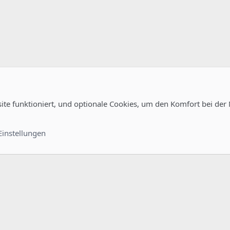
site funktioniert, und optionale Cookies, um den Komfort bei der
Kontakt
Nutzungsb
Einstellungen
®
unity platform by XenForo
© 2010-2022 XenForo Ltd.
-
Deutsch von xenDach
©2010