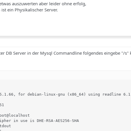
 etwas auszuwerten aber leider ohne erfolg,
 ist ein Physikalischer Server.
ter DB Server in der Mysql Commandline folgendes eingebe "/s"
5.1.66, for debian-linux-gnu (x86_64) using readline 6.1

1

oot@localhost

ipher in use is DHE-RSA-AES256-SHA

dout
