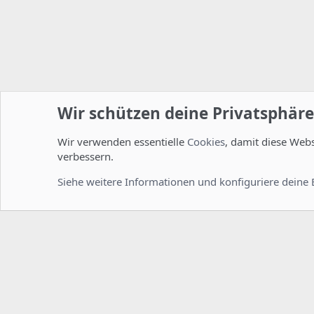
Wir schützen deine Privatsphäre
Wir verwenden essentielle
Cookies
, damit diese Web
Startseite
Foren
Linux Foren
Server Administration
verbessern.
Cookies
Deutsch [Du]
Siehe weitere Informationen und konfiguriere deine 
Comm