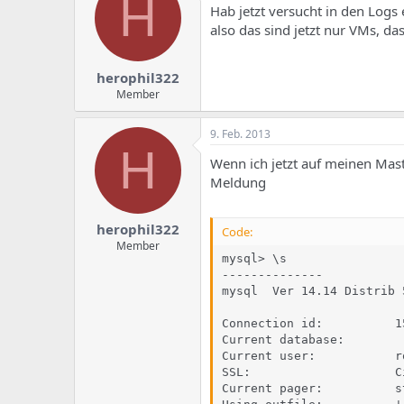
H
Hab jetzt versucht in den Logs
also das sind jetzt nur VMs, das
herophil322
Member
9. Feb. 2013
H
Wenn ich jetzt auf meinen Mas
Meldung
herophil322
Code:
Member
mysql> \s

--------------

mysql  Ver 14.14 Distrib 
Connection id:          15
Current database:

Current user:           r
SSL:                    C
Current pager:          st