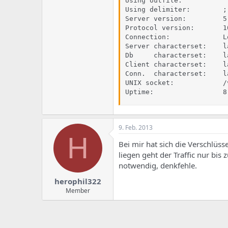
Using outfile:          ''
Using delimiter:        ;

Server version:         5
Protocol version:       10
Connection:             L
Server characterset:    la
Db     characterset:    la
Client characterset:    la
Conn.  characterset:    la
UNIX socket:            /
Uptime:                 8
9. Feb. 2013
H
Bei mir hat sich die Verschlüs
liegen geht der Traffic nur bis
notwendig, denkfehle.
herophil322
Member