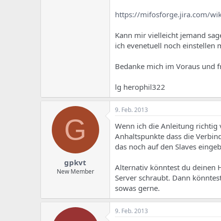
e
u
m
m
https://mifosforge.jira.com
a
s
Kann mir vielleicht jemand sag
ich evenetuell noch einstellen
Bedanke mich im Voraus und fr
lg herophil322
9. Feb. 2013
G
Wenn ich die Anleitung richtig
Anhaltspunkte dass die Verbind
das noch auf den Slaves einge
gpkvt
Alternativ könntest du deinen 
New Member
Server schraubt. Dann könntest
sowas gerne.
9. Feb. 2013