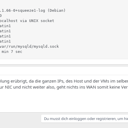


.1.66-0+squeeze1-log (Debian)



ocalhost via UNIX socket

tin1

tin1

tin1

tin1

var/run/mysqld/mysqld.sock

 min 7 sec
selung erübrigt, da die ganzen IPs, des Host und der VMs im selb
 zur NIC und nicht weiter also, geht nichts ins WAN somit keine Ve
Du musst dich einloggen oder registrieren, um hi