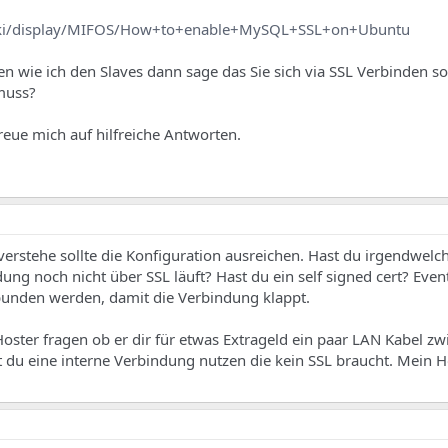
/wiki/display/MIFOS/How+to+enable+MySQL+SSL+on+Ubuntu
en wie ich den Slaves dann sage das Sie sich via SSL Verbinden s
 muss?
eue mich auf hilfreiche Antworten.
 verstehe sollte die Konfiguration ausreichen. Hast du irgendwelc
ung noch nicht über SSL läuft? Hast du ein self signed cert? Even
bunden werden, damit die Verbindung klappt.
Hoster fragen ob er dir für etwas Extrageld ein paar LAN Kabel z
 du eine interne Verbindung nutzen die kein SSL braucht. Mein 