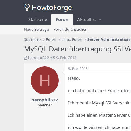
Startseite
Foren
Aktuelles
Neue Beiträge
Foren durchsuchen
Startseite
Foren
Linux Foren
Server Administration
MySQL Datenübertragung SSl Ve
E
E
herophil322
9. Feb. 2013
r
r
s
s
9. Feb. 2013
t
t
H
Hallo,
e
e
l
l
l
l
ich habe mal einen Frage, gleic
e
u
herophil322
r
n
Ich möchte Mysql SSL Verschlü
d
g
Member
e
s
Ich habe einen Master Server u
s
d
T
a
h
t
ich wollte wissen ich habe nun 