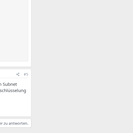
#5
en Subnet
rschlüsselung
er zu antworten.