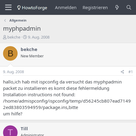
Anmelden
Registrieren
Allgemein
myphpadmin
E
E
bekche
9. Aug. 2008
r
r
s
s
bekche
B
t
t
New Member
e
e
l
l
l
l
9. Aug. 2008
#1
e
u
r
n
hallo,ich hab mit ispconfig da versucht das myphpadmin
d
g
packet zu installieren es komt diese fehlermeldung
e
s
Installation instructions not found:
s
d
/home/admispconfig/ispconfig/temp/d56245cb807ead7149
T
a
2ed83803594959/package.ins,bitte
h
t
um hilfe?
e
u
m
m
a
Till
s
T
Administrator