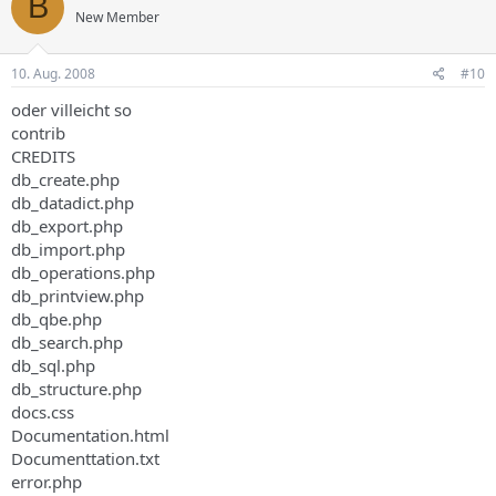
B
New Member
10. Aug. 2008
#10
oder villeicht so
contrib
CREDITS
db_create.php
db_datadict.php
db_export.php
db_import.php
db_operations.php
db_printview.php
db_qbe.php
db_search.php
db_sql.php
db_structure.php
docs.css
Documentation.html
Documenttation.txt
error.php