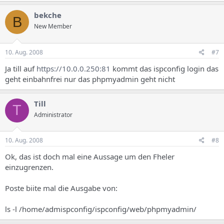
bekche
B
New Member
10. Aug. 2008
#7
Ja till auf
https://10.0.0.250:81
kommt das ispconfig login das
geht einbahnfrei nur das phpmyadmin geht nicht
Till
T
Administrator
10. Aug. 2008
#8
Ok, das ist doch mal eine Aussage um den Fheler
einzugrenzen.
Poste biite mal die Ausgabe von:
ls -l /home/admispconfig/ispconfig/web/phpmyadmin/