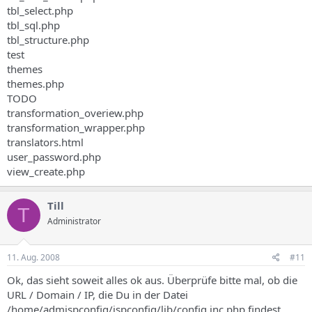
tbl_select.php
tbl_sql.php
tbl_structure.php
test
themes
themes.php
TODO
transformation_overiew.php
transformation_wrapper.php
translators.html
user_password.php
view_create.php
Till
T
Administrator
11. Aug. 2008
#11
Ok, das sieht soweit alles ok aus. Überprüfe bitte mal, ob die
URL / Domain / IP, die Du in der Datei
/home/admispconfig/ispconfig/lib/config.inc.php findest,