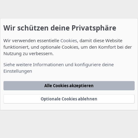
Wir schützen deine Privatsphäre
Wir verwenden essentielle
Cookies
, damit diese Website
funktioniert, und optionale Cookies, um den Komfort bei der
Nutzung zu verbessern.
Allgemein
Siehe weitere Informationen und konfiguriere deine
Einstellungen
Cookies
Deutsch [Du]
Kontakt
Nutzungsbedingungen
Datenschutzerklärung
Hilfe
Alle Cookies akzeptieren
Startseite
R
S
S
Optionale Cookies ablehnen
®
Community platform by XenForo
© 2010-2022 XenForo Ltd.
-
Deutsch von
-
xenDach
©2010-2014
F
e
e
d