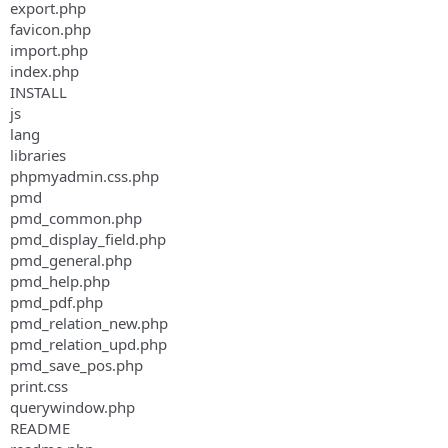
export.php
favicon.php
import.php
index.php
INSTALL
js
lang
libraries
phpmyadmin.css.php
pmd
pmd_common.php
pmd_display_field.php
pmd_general.php
pmd_help.php
pmd_pdf.php
pmd_relation_new.php
pmd_relation_upd.php
pmd_save_pos.php
print.css
querywindow.php
README