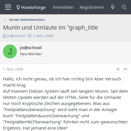
Anmelden
Registrieren
Server Administration
Munin und Umlaute im "graph_title
E
E
jo@school
1. Nov. 2008
r
r
s
s
jo@school
J
t
t
New Member
e
e
l
l
l
l
1. Nov. 2008
#1
e
u
r
n
Hallo, ich nicht genau, ob ich hier richtig bin! Aber Versuch
d
g
macht klug.
e
s
Auf meinem Debian System läuft seit langem Munin. Seit dem
s
d
letzten Update werden auf der HTML-Seite für die Umlaute
T
a
nur noch kryptische Zeichen ausgegebenen. Was aus
h
t
"Festplattenüberwachung" wird sieht man in der Anlage!
e
u
m
m
Auch "Festplatten&uuml;berwachung" und
a
"Festplatten%CFberwachung" führten nicht zum gewünschten
s
Ergebnis. Hat jemand eine Idee?