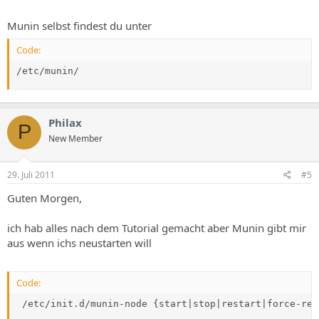
Munin selbst findest du unter
Code:
/etc/munin/
Philax
P
New Member
29. Juli 2011
#5
Guten Morgen,
ich hab alles nach dem Tutorial gemacht aber Munin gibt mir
aus wenn ichs neustarten will
Code:
 /etc/init.d/munin-node {start|stop|restart|force-rel