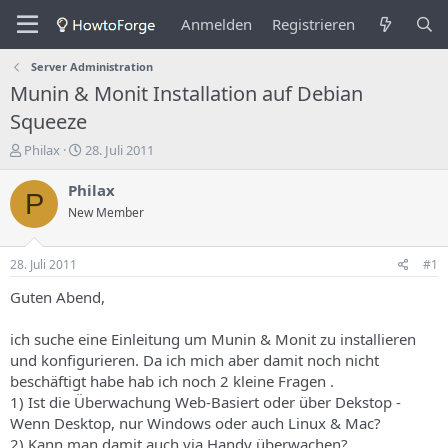
Anmelden
Registrieren
Server Administration
Munin & Monit Installation auf Debian
Squeeze
E
E
Philax
28. Juli 2011
r
r
s
s
Philax
P
t
t
New Member
e
e
l
l
l
l
28. Juli 2011
#1
e
u
r
n
Guten Abend,
d
g
e
s
ich suche eine Einleitung um Munin & Monit zu installieren
s
d
und konfigurieren. Da ich mich aber damit noch nicht
T
a
beschäftigt habe hab ich noch 2 kleine Fragen .
h
t
1) Ist die Überwachung Web-Basiert oder über Dekstop -
e
u
m
m
Wenn Desktop, nur Windows oder auch Linux & Mac?
a
2) Kann man damit auch via Handy überwachen?