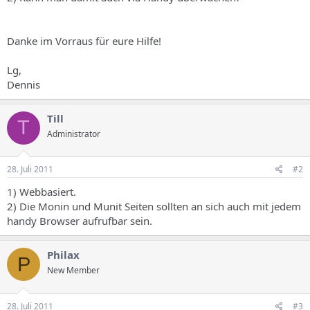
s
Danke im Vorraus für eure Hilfe!
Lg,
Dennis
Till
T
Administrator
28. Juli 2011
#2
1) Webbasiert.
2) Die Monin und Munit Seiten sollten an sich auch mit jedem
handy Browser aufrufbar sein.
Philax
P
New Member
28. Juli 2011
#3