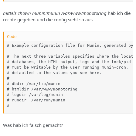
mittels chown munin:munin /var/www/monotoring
hab ich die
rechte gegeben und die config sieht so aus
Code:
# Example configuration file for Munin, generated by 
# The next three variables specifies where the locati
# databases, the HTML output, logs and the lock/pid f
# must be writable by the user running munin-cron.  T
# defaulted to the values you see here.

#

# dbdir	/var/lib/munin

# htmldir /var/www/monotoring

# logdir /var/log/munin

# rundir  /var/run/munin

#
Was hab ich falsch gemacht?