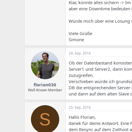
e
u
Klar, könnte alles sichern -> 
m
m
aber eine Downtime bedeuten o
a
s
Würde mich über eine Lösung s
Viele Grüße
Simone
24. Sep. 2016
Ob der Datenbestand konsistent 
Server1 und Server2, dann kom
zuzugreifen.
Verschieben würde ich grundsät
florian030
DB die entsprechenden Server
Well-Known Member
und dann auf dem alten Slave 
25. Sep. 2016
S
Hallo Florian,
danek für deine Antwort. Eine
dem Resync auf dem Zielhost a