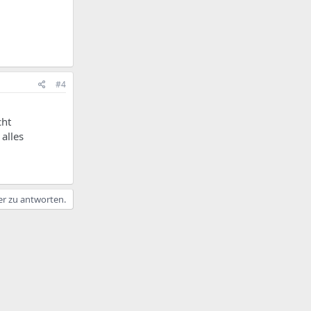
#4
cht
 alles
er zu antworten.