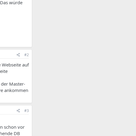
. Das würde
#2
e Webseite auf
eite
 der Master-
lave ankommen
#3
en schon vor
chende DB