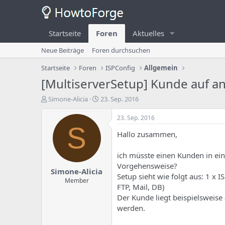
Startseite
Foren
Aktuelles
Neue Beiträge
Foren durchsuchen
Startseite
Foren
ISPConfig
Allgemein
[MultiserverSetup] Kunde auf a
E
E
Simone-Alicia
23. Sep. 2016
r
r
s
s
23. Sep. 2016
t
t
S
Hallo zusammen,
e
e
l
l
l
l
ich müsste einen Kunden in ein
e
u
Vorgehensweise?
Simone-Alicia
r
n
Setup sieht wie folgt aus: 1 x 
d
g
Member
FTP, Mail, DB)
e
s
Der Kunde liegt beispielsweise
s
d
T
a
werden.
h
t