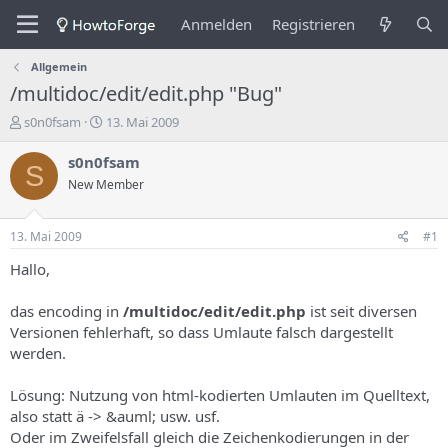
Anmelden
Registrieren
Allgemein
/multidoc/edit/edit.php "Bug"
E
E
s0n0fsam
13. Mai 2009
r
r
s
s
s0n0fsam
S
t
t
New Member
e
e
l
l
l
l
13. Mai 2009
#1
e
u
r
n
Hallo,
d
g
e
s
das encoding in
/multidoc/edit/edit.php
ist seit diversen
s
d
Versionen fehlerhaft, so dass Umlaute falsch dargestellt
T
a
werden.
h
t
e
u
m
m
Lösung: Nutzung von html-kodierten Umlauten im Quelltext,
a
also statt ä -> &auml; usw. usf.
s
Oder im Zweifelsfall gleich die Zeichenkodierungen in der