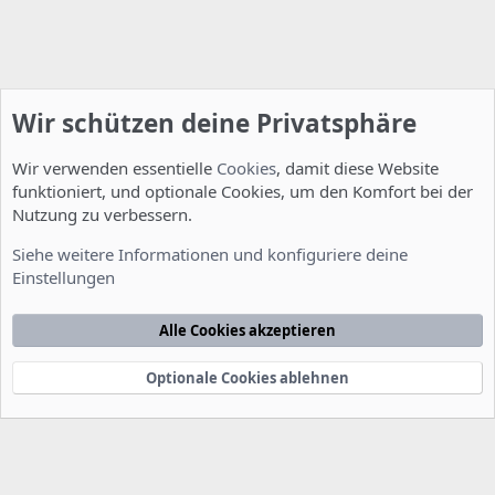
Wir schützen deine Privatsphäre
Wir verwenden essentielle
Cookies
, damit diese Website
funktioniert, und optionale Cookies, um den Komfort bei der
Nutzung zu verbessern.
Allgemein
Siehe weitere Informationen und konfiguriere deine
Einstellungen
Cookies
Deutsch [Du]
Kontakt
Nutzungsbedingungen
Datenschutzerklärung
Hilfe
Alle Cookies akzeptieren
Startseite
R
S
S
Optionale Cookies ablehnen
®
Community platform by XenForo
© 2010-2022 XenForo Ltd.
-
Deutsch von
-
xenDach
©2010-2014
F
e
e
d