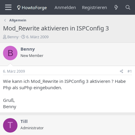
Anmelden
Registrieren
Allgemein
Mod_Rewrite aktivieren in ISPConfig 3
E
E
Benny
6. März 2009
r
r
s
s
Benny
B
t
t
New Member
e
e
l
l
l
l
6. März 2009
#1
e
u
r
n
Wie kann ich Mod_Rewrite in ISPConfig 3 aktivieren ? Habe
d
g
Php als suPhp eingebunden.
e
s
s
d
Gruß,
T
a
Benny
h
t
e
u
m
m
Till
T
a
Administrator
s