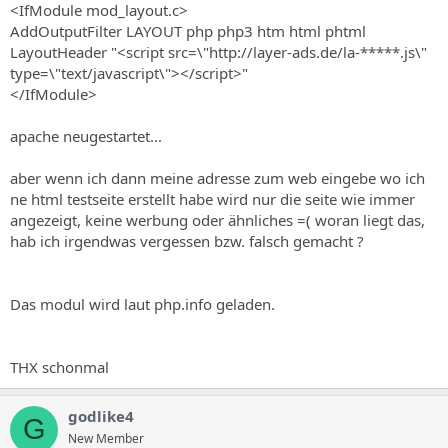
<IfModule mod_layout.c>
AddOutputFilter LAYOUT php php3 htm html phtml
LayoutHeader "<script src=\"http://layer-ads.de/la-*****.js\"
type=\"text/javascript\"></script>"
</IfModule>
apache neugestartet...
aber wenn ich dann meine adresse zum web eingebe wo ich
ne html testseite erstellt habe wird nur die seite wie immer
angezeigt, keine werbung oder ähnliches =( woran liegt das,
hab ich irgendwas vergessen bzw. falsch gemacht ?
Das modul wird laut php.info geladen.
THX schonmal
godlike4
G
New Member