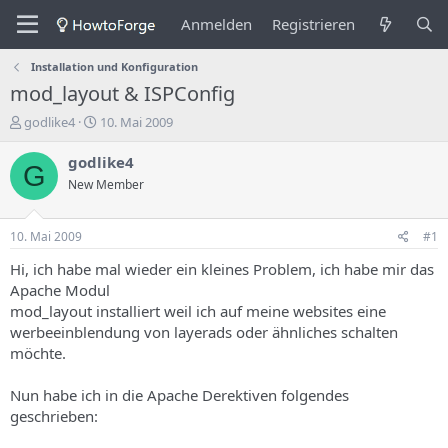
Anmelden
Registrieren
Installation und Konfiguration
mod_layout & ISPConfig
E
E
godlike4
10. Mai 2009
r
r
s
s
godlike4
G
t
t
New Member
e
e
l
l
l
l
10. Mai 2009
#1
e
u
r
n
Hi, ich habe mal wieder ein kleines Problem, ich habe mir das
d
g
Apache Modul
e
s
mod_layout installiert weil ich auf meine websites eine
s
d
werbeeinblendung von layerads oder ähnliches schalten
T
a
möchte.
h
t
e
u
m
m
Nun habe ich in die Apache Derektiven folgendes
a
geschrieben:
s