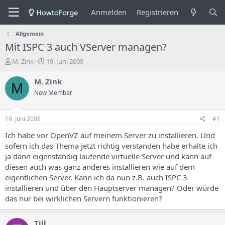
Anmelden
Registrieren
Allgemein
Mit ISPC 3 auch VServer managen?
E
E
M. Zink
19. Juni 2009
r
r
s
s
M. Zink
M
t
t
New Member
e
e
l
l
l
l
19. Juni 2009
#1
e
u
r
n
Ich habe vor OpenVZ auf meinem Server zu installieren. Und
d
g
sofern ich das Thema jetzt richtig verstanden habe erhalte ich
e
s
ja dann eigenständig laufende virtuelle Server und kann auf
s
d
diesen auch was ganz anderes installieren wie auf dem
T
a
eigentlichen Server. Kann ich da nun z.B. auch ISPC 3
h
t
installieren und über den Hauptserver managen? Oder würde
e
u
m
m
das nur bei wirklichen Servern funktionieren?
a
s
Till