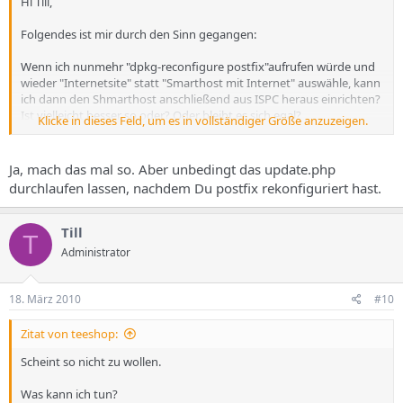
Hi Till,
Folgendes ist mir durch den Sinn gegangen:
Wenn ich nunmehr "dpkg-reconfigure postfix"aufrufen würde und
wieder "Internetsite" statt "Smarthost mit Internet" auswähle, kann
ich dann den Shmarthost anschließend aus ISPC heraus einrichten?
Ist vielleicht besser so,oder? Oder bleibt es sich egal?
Klicke in dieses Feld, um es in vollständiger Größe anzuzeigen.
Gruß
Ja, mach das mal so. Aber unbedingt das update.php
teeshop
durchlaufen lassen, nachdem Du postfix rekonfiguriert hast.
Till
T
Administrator
18. März 2010
#10
Zitat von teeshop:
Scheint so nicht zu wollen.
Was kann ich tun?