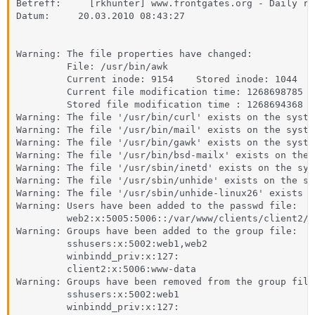
Betreff:     [rkhunter] www.frontgates.org - Daily rep
Datum:     20.03.2010 08:43:27

Warning: The file properties have changed:

         File: /usr/bin/awk

         Current inode: 9154    Stored inode: 1044

         Current file modification time: 1268698785

         Stored file modification time : 1268694368

Warning: The file '/usr/bin/curl' exists on the syste
Warning: The file '/usr/bin/mail' exists on the syste
Warning: The file '/usr/bin/gawk' exists on the syste
Warning: The file '/usr/bin/bsd-mailx' exists on the 
Warning: The file '/usr/sbin/inetd' exists on the sys
Warning: The file '/usr/sbin/unhide' exists on the sy
Warning: The file '/usr/sbin/unhide-linux26' exists o
Warning: Users have been added to the passwd file:

         web2:x:5005:5006::/var/www/clients/client2/w
Warning: Groups have been added to the group file:

         sshusers:x:5002:web1,web2

         winbindd_priv:x:127:

         client2:x:5006:www-data

Warning: Groups have been removed from the group file:
         sshusers:x:5002:web1

         winbindd_priv:x:127:
