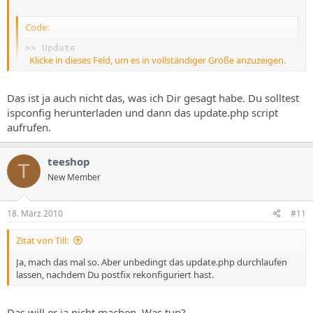
Code:
>> Update  

Klicke in dieses Feld, um es in vollständiger Größe anzuzeigen.
Please choose the update method. For production syst
The update from svn is only for development systems 
Das ist ja auch nicht das, was ich Dir gesagt habe. Du solltest
ispconfig herunterladen und dann das update.php script
Select update method (stable,svn) [stable]: 

aufrufen.
There are no updates available for ISPConfig 3.0.2

root@www:/tmp/ispconfig3_install/install#
teeshop
T
New Member
Gruß
teeshop
18. März 2010
#11
Zitat von Till:
Ja, mach das mal so. Aber unbedingt das update.php durchlaufen
lassen, nachdem Du postfix rekonfiguriert hast.
Das will er ja nicht machen. Was tun?