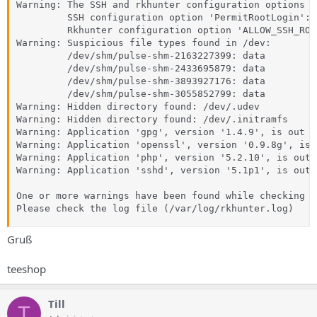
Warning: The SSH and rkhunter configuration options s
         SSH configuration option 'PermitRootLogin': y
         Rkhunter configuration option 'ALLOW_SSH_ROO
Warning: Suspicious file types found in /dev:

         /dev/shm/pulse-shm-2163227399: data

         /dev/shm/pulse-shm-2433695879: data

         /dev/shm/pulse-shm-3893927176: data

         /dev/shm/pulse-shm-3055852799: data

Warning: Hidden directory found: /dev/.udev

Warning: Hidden directory found: /dev/.initramfs

Warning: Application 'gpg', version '1.4.9', is out o
Warning: Application 'openssl', version '0.9.8g', is 
Warning: Application 'php', version '5.2.10', is out 
Warning: Application 'sshd', version '5.1p1', is out 
One or more warnings have been found while checking t
Please check the log file (/var/log/rkhunter.log)
Gruß
teeshop
Till
T