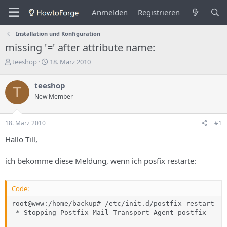
Anmelden
Registrieren
Installation und Konfiguration
missing '=' after attribute name:
E
E
teeshop
18. März 2010
r
r
s
s
teeshop
T
t
t
New Member
e
e
l
l
l
l
18. März 2010
#1
e
u
r
n
Hallo Till,
d
g
e
s
ich bekomme diese Meldung, wenn ich posfix restarte:
s
d
T
a
h
t
Code:
e
u
m
m
root@www:/home/backup# /etc/init.d/postfix restart

a
 * Stopping Postfix Mail Transport Agent postfix     
s
                                                     