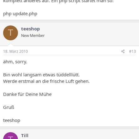
komplett anderes auf. Ein php script startet man so:
php update.php
teeshop
T
New Member
18. März 2010
#13
ähm, sorry.
Bin wohl langsam etwas tüddelllütt.
Werde erstmal an die frische Luft gehen.
Danke für Deine Mühe
Gruß
teeshop
Till