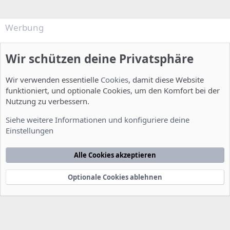
Werbung
Wir schützen deine Privatsphäre
Wir verwenden essentielle
Cookies
, damit diese Website
funktioniert, und optionale Cookies, um den Komfort bei der
Nutzung zu verbessern.
Installation und Konfiguration
Siehe weitere Informationen und konfiguriere deine
Einstellungen
Cookies
Deutsch [Du]
Kontakt
Nutzungsbedingungen
Datenschutzerklärung
Hilfe
Alle Cookies akzeptieren
Startseite
R
S
S
Optionale Cookies ablehnen
®
Community platform by XenForo
© 2010-2022 XenForo Ltd.
-
Deutsch von
-
xenDach
©2010-2014
F
e
e
d