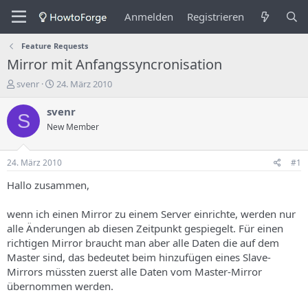
Anmelden
Registrieren
Feature Requests
Mirror mit Anfangssyncronisation
E
E
svenr
24. März 2010
r
r
s
s
svenr
S
t
t
New Member
e
e
l
l
l
l
24. März 2010
#1
e
u
r
n
Hallo zusammen,
d
g
e
s
wenn ich einen Mirror zu einem Server einrichte, werden nur
s
d
alle Änderungen ab diesen Zeitpunkt gespiegelt. Für einen
T
a
richtigen Mirror braucht man aber alle Daten die auf dem
h
t
Master sind, das bedeutet beim hinzufügen eines Slave-
e
u
m
m
Mirrors müssten zuerst alle Daten vom Master-Mirror
a
übernommen werden.
s