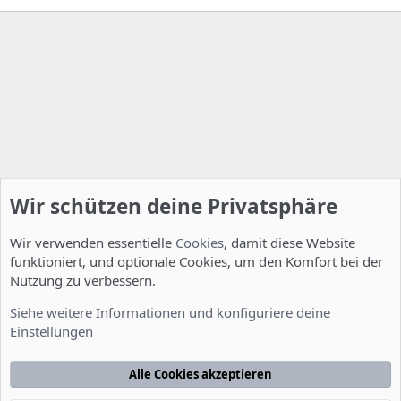
Wir schützen deine Privatsphäre
Wir verwenden essentielle
Cookies
, damit diese Website
funktioniert, und optionale Cookies, um den Komfort bei der
Nutzung zu verbessern.
Feature Requests
Siehe weitere Informationen und konfiguriere deine
Einstellungen
Cookies
Deutsch [Du]
Kontakt
Nutzungsbedingungen
Datenschutzerklärung
Hilfe
Alle Cookies akzeptieren
Startseite
R
S