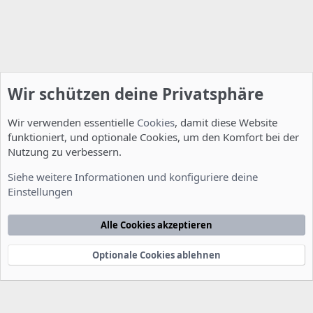
Wir schützen deine Privatsphäre
Wir verwenden essentielle
Cookies
, damit diese Website
funktioniert, und optionale Cookies, um den Komfort bei der
Nutzung zu verbessern.
Allgemein
Siehe weitere Informationen und konfiguriere deine
Einstellungen
Cookies
Deutsch [Du]
Kontakt
Nutzungsbedingungen
Datenschutzerklärung
Hilfe
Alle Cookies akzeptieren
Startseite
R
S
S
Optionale Cookies ablehnen
®
Community platform by XenForo
© 2010-2022 XenForo Ltd.
-
Deutsch von
-
xenDach
©2010-2014
F
e
e
d