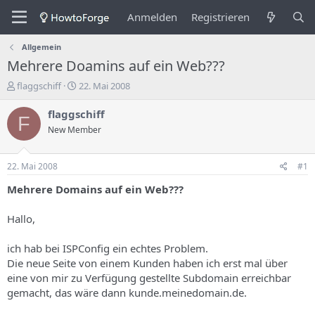
Anmelden
Registrieren
Allgemein
Mehrere Doamins auf ein Web???
E
E
flaggschiff
22. Mai 2008
r
r
s
s
flaggschiff
F
t
t
New Member
e
e
l
l
l
l
22. Mai 2008
#1
e
u
r
n
Mehrere Domains auf ein Web???
d
g
e
s
Hallo,
s
d
T
a
ich hab bei ISPConfig ein echtes Problem.
h
t
Die neue Seite von einem Kunden haben ich erst mal über
e
u
m
m
eine von mir zu Verfügung gestellte Subdomain erreichbar
a
gemacht, das wäre dann kunde.meinedomain.de.
s