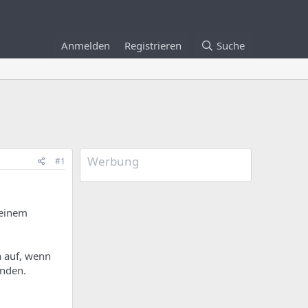
Anmelden
Registrieren
Suche
Werbung
#1
 einem
n auf, wenn
enden.