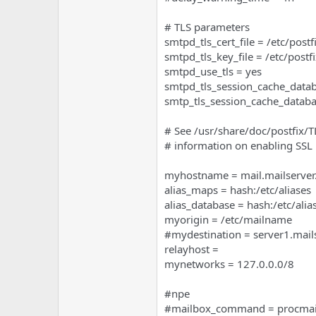
# TLS parameters
smtpd_tls_cert_file = /etc/postf
smtpd_tls_key_file = /etc/postf
smtpd_use_tls = yes
smtpd_tls_session_cache_datab
smtp_tls_session_cache_databa
# See /usr/share/doc/postfix/
# information on enabling SSL i
myhostname = mail.mailserver
alias_maps = hash:/etc/aliases
alias_database = hash:/etc/alia
myorigin = /etc/mailname
#mydestination = server1.mailse
relayhost =
mynetworks = 127.0.0.0/8
#npe
#mailbox_command = procmai