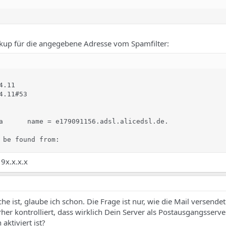
ookup für die angegebene Adresse vom Spamfilter:
.11

.11#53

a      name = e179091156.adsl.alicedsl.de.

 be found from:
19x.x.x.x
e ist, glaube ich schon. Die Frage ist nur, wie die Mail versende
her kontrolliert, dass wirklich Dein Server als Postausgangsserve
aktiviert ist?