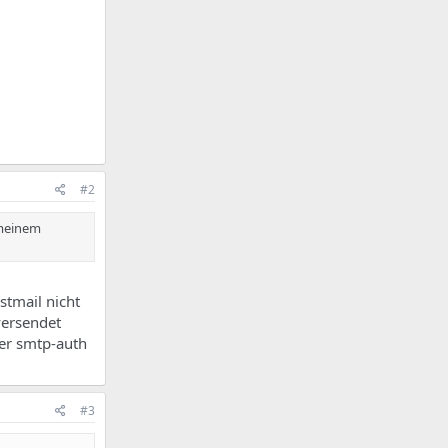
#2
 meinem
stmail nicht
versendet
per smtp-auth
#3