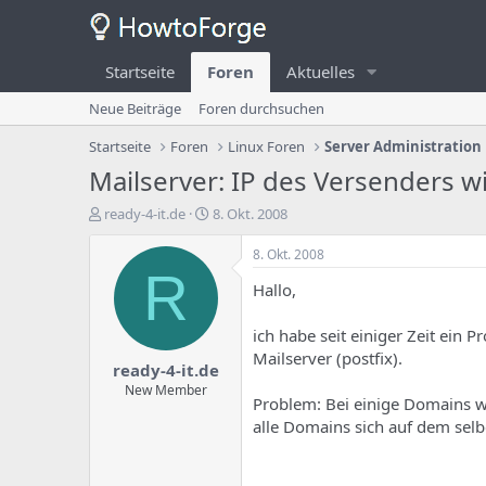
Startseite
Foren
Aktuelles
Neue Beiträge
Foren durchsuchen
Startseite
Foren
Linux Foren
Server Administration
Mailserver: IP des Versenders 
E
E
ready-4-it.de
8. Okt. 2008
r
r
s
s
8. Okt. 2008
t
t
R
Hallo,
e
e
l
l
l
l
ich habe seit einiger Zeit ein
e
u
Mailserver (postfix).
ready-4-it.de
r
n
d
g
New Member
Problem: Bei einige Domains we
e
s
alle Domains sich auf dem selb
s
d
T
a
h
t