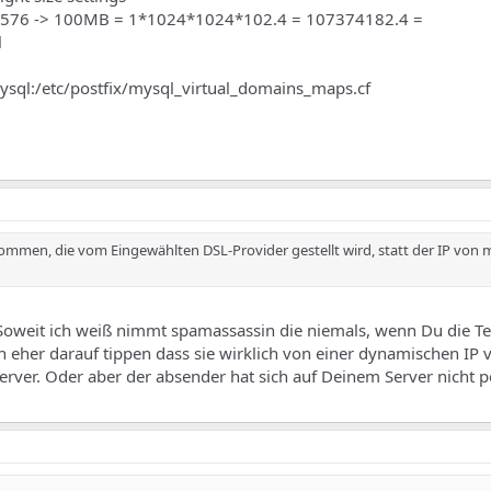
576 -> 100MB = 1*1024*1024*102.4 = 107374182.4 =
l
sql:/etc/postfix/mysql_virtual_domains_maps.cf
enommen, die vom Eingewählten DSL-Provider gestellt wird, statt der IP von
? Soweit ich weiß nimmt spamassassin die niemals, wenn Du die Te
ch eher darauf tippen dass sie wirklich von einer dynamischen IP 
rver. Oder aber der absender hat sich auf Deinem Server nicht 