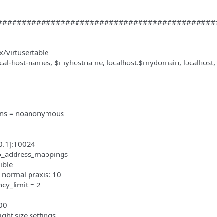
#############################################
x/virtusertable
local-host-names, $myhostname, localhost.$mydomain, localhost,
ions = noanonymous
.0.1]:10024
no_address_mappings
ible
 normal praxis: 10
cy_limit = 2
00
ight size settings