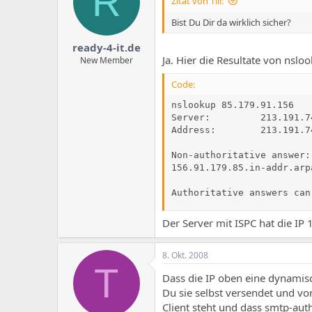
R
Zitat von Till:
Bist Du Dir da wirklich sicher?
ready-4-it.de
Ja. Hier die Resultate von nsl
New Member
Code:
nslookup 85.179.91.156

Server:         213.191.74
Address:        213.191.74
Non-authoritative answer:

156.91.179.85.in-addr.arp
Authoritative answers can
Der Server mit ISPC hat die IP 
8. Okt. 2008
T
Dass die IP oben eine dynamisch
Du sie selbst versendet und vor
Client steht und dass smtp-auth 