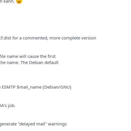
en kann.
cf.dist for a commented, more complete version
file name will cause the first
s the name. The Debian default
 ESMTP $mail_name (Debian/GNU)
A's job.
generate "delayed mail" warnings