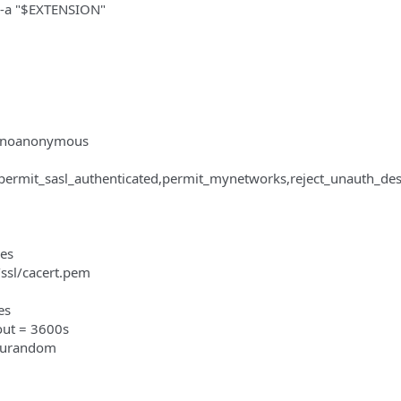
-a "$EXTENSION"
= noanonymous
= permit_sasl_authenticated,permit_mynetworks,reject_unauth_des
yes
/ssl/cacert.pem
es
out = 3600s
v/urandom