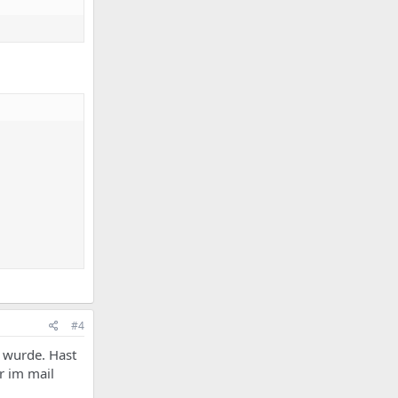
#4
t wurde. Hast
r im mail