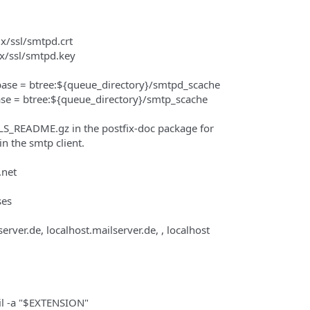
ix/ssl/smtpd.crt
ix/ssl/smtpd.key
ase = btree:${queue_directory}/smtpd_scache
se = btree:${queue_directory}/smtp_scache
TLS_README.gz in the postfix-doc package for
n the smtp client.
.net
ses
rver.de, localhost.mailserver.de, , localhost
l -a "$EXTENSION"