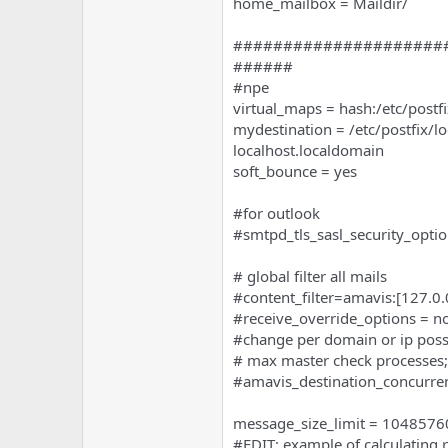
home_mailbox = Maildir/
#####################
######
#npe
virtual_maps = hash:/etc/postfi
mydestination = /etc/postfix/
localhost.localdomain
soft_bounce = yes
#for outlook
#smtpd_tls_sasl_security_opt
# global filter all mails
#content_filter=amavis:[127.0
#receive_override_options = 
#change per domain or ip poss
# max master check processes;
#amavis_destination_concurren
message_size_limit = 1048576
#EDIT: example of calculating r