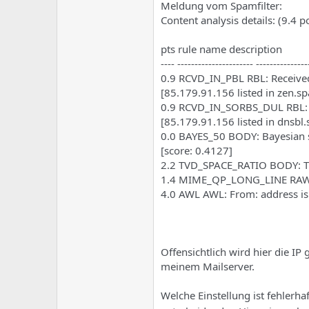
e
u
Meldung vom Spamfilter:
m
m
Content analysis details: (9.4 p
a
s
pts rule name description
---- ---------------------- ---------------
0.9 RCVD_IN_PBL RBL: Received
[85.179.91.156 listed in zen.s
0.9 RCVD_IN_SORBS_DUL RBL: S
[85.179.91.156 listed in dnsbl.
0.0 BAYES_50 BODY: Bayesian s
[score: 0.4127]
2.2 TVD_SPACE_RATIO BODY: 
1.4 MIME_QP_LONG_LINE RAW: Q
4.0 AWL AWL: From: address is i
Offensichtlich wird hier die I
meinem Mailserver.
Welche Einstellung ist fehlerh