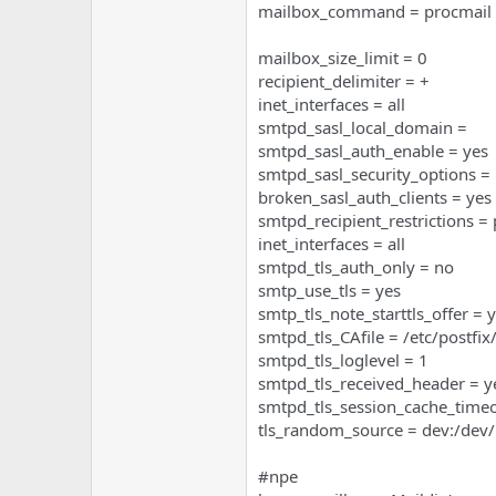
mailbox_command = procmail 
mailbox_size_limit = 0
recipient_delimiter = +
inet_interfaces = all
smtpd_sasl_local_domain =
smtpd_sasl_auth_enable = yes
smtpd_sasl_security_options 
broken_sasl_auth_clients = yes
smtpd_recipient_restrictions 
inet_interfaces = all
smtpd_tls_auth_only = no
smtp_use_tls = yes
smtp_tls_note_starttls_offer = 
smtpd_tls_CAfile = /etc/postfix
smtpd_tls_loglevel = 1
smtpd_tls_received_header = y
smtpd_tls_session_cache_time
tls_random_source = dev:/de
#npe