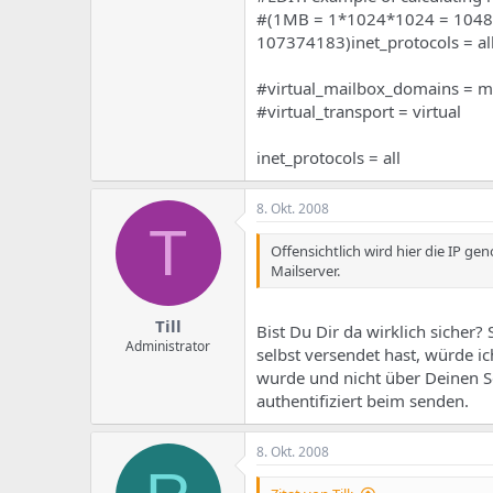
#(1MB = 1*1024*1024 = 1048
107374183)inet_protocols = al
#virtual_mailbox_domains = my
#virtual_transport = virtual
inet_protocols = all
8. Okt. 2008
T
Offensichtlich wird hier die IP g
Mailserver.
Till
Bist Du Dir da wirklich sicher
Administrator
selbst versendet hast, würde i
wurde und nicht über Deinen Se
authentifiziert beim senden.
8. Okt. 2008