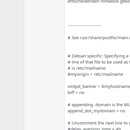
entscheidenden Hinweise geb
-----------------------
# See /usr/share/postfix/main.
# Debian specific: Specifying a 
# line of that file to be used a
# is /etc/mailname.
#myorigin = /etc/mailname
smtpd_banner = $myhostname
biff = no
# appending .domain is the MU
append_dot_mydomain = no
# Uncomment the next line to 
#delay_warning_time = 4h