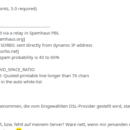
oints, 5.0 required)
-----------------------------------
 via a relay in Spamhaus PBL
pamhaus.org]
ORBS: sent directly from dynamic IP address
sorbs.net]
pam probability is 40 to 60%
TVD_SPACE_RATIO
uoted-printable line longer than 76 chars
n the auto white-list
P genommen, die vom Eingewählten DSL-Provider gestellt wird, stat
aft, bzw. fehlt auf meinem Server? Wäre nett, wenn mir jemanden 