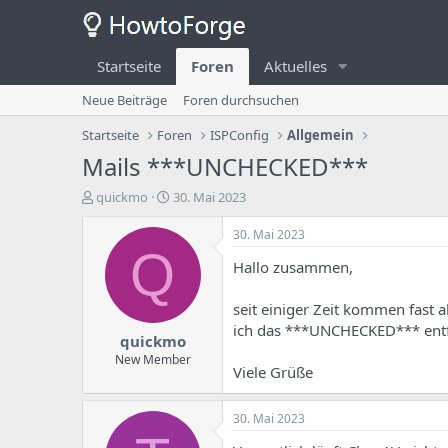
Startseite
Foren
Aktuelles
Neue Beiträge
Foren durchsuchen
Startseite
Foren
ISPConfig
Allgemein
Mails ***UNCHECKED***
E
E
quickmo
30. Mai 2023
r
r
s
s
30. Mai 2023
t
t
Q
Hallo zusammen,
e
e
l
l
l
l
seit einiger Zeit kommen fast
e
u
ich das ***UNCHECKED*** ent
quickmo
r
n
d
g
New Member
Viele Grüße
e
s
s
d
T
a
30. Mai 2023
h
t