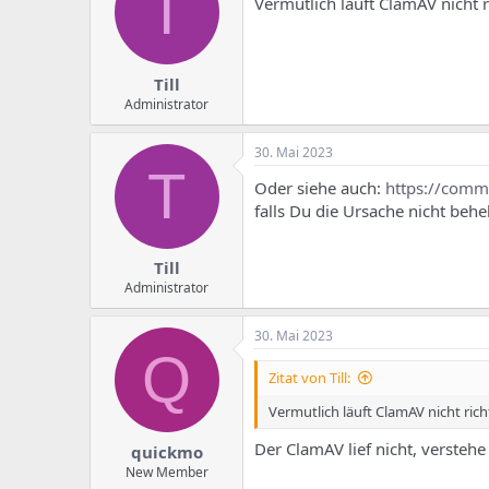
T
e
u
Vermutlich läuft ClamAV nicht r
m
m
a
s
Till
Administrator
30. Mai 2023
T
Oder siehe auch:
https://comm
falls Du die Ursache nicht be
Till
Administrator
30. Mai 2023
Q
Zitat von Till:
Vermutlich läuft ClamAV nicht rich
Der ClamAV lief nicht, verstehe
quickmo
New Member