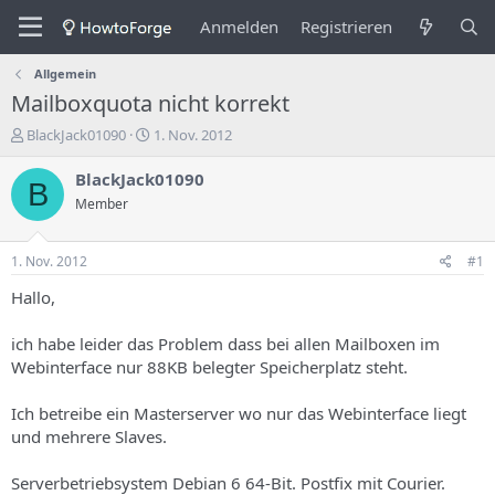
Anmelden
Registrieren
Allgemein
Mailboxquota nicht korrekt
E
E
BlackJack01090
1. Nov. 2012
r
r
s
s
BlackJack01090
B
t
t
Member
e
e
l
l
l
l
1. Nov. 2012
#1
e
u
r
n
Hallo,
d
g
e
s
ich habe leider das Problem dass bei allen Mailboxen im
s
d
Webinterface nur 88KB belegter Speicherplatz steht.
T
a
h
t
Ich betreibe ein Masterserver wo nur das Webinterface liegt
e
u
m
m
und mehrere Slaves.
a
s
Serverbetriebsystem Debian 6 64-Bit. Postfix mit Courier.