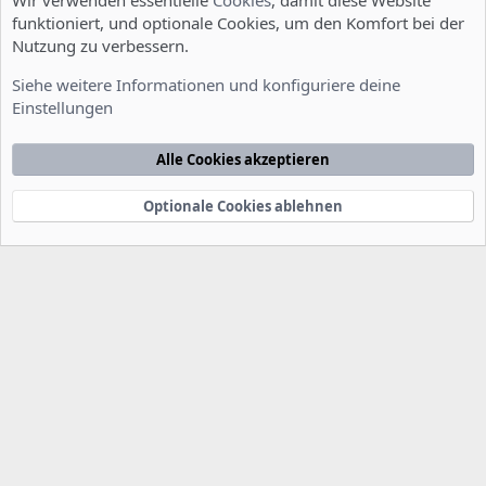
Wir verwenden essentielle
Cookies
, damit diese Website
funktioniert, und optionale Cookies, um den Komfort bei der
Nutzung zu verbessern.
Allgemein
Siehe weitere Informationen und konfiguriere deine
Einstellungen
Cookies
Deutsch [Du]
Kontakt
Nutzungsbedingungen
Datenschutzerklärung
Hilfe
Alle Cookies akzeptieren
Startseite
R
S
S
Optionale Cookies ablehnen
®
Community platform by XenForo
© 2010-2022 XenForo Ltd.
-
Deutsch von
-
xenDach
©2010-2014
F
e
e
d