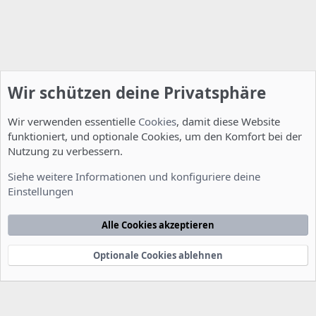
Wir schützen deine Privatsphäre
Wir verwenden essentielle
Cookies
, damit diese Website
funktioniert, und optionale Cookies, um den Komfort bei der
Nutzung zu verbessern.
Allgemein
Siehe weitere Informationen und konfiguriere deine
Einstellungen
Cookies
Deutsch [Du]
Kontakt
Nutzungsbedingungen
Datenschutzerklärung
Hilfe
Alle Cookies akzeptieren
Startseite
R
S
S
Optionale Cookies ablehnen
®
Community platform by XenForo
© 2010-2022 XenForo Ltd.
-
Deutsch von
-
xenDach
©2010-2014
F
e
e
d