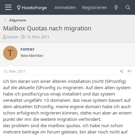
Anmelden
Registrieren
Allgemein
Mailbox Quotas nach migration
E
E
tomer
13. Nov. 2011
r
r
s
s
tomer
T
t
t
New Member
e
e
l
l
l
l
13. Nov. 2011
#1
e
u
r
n
ich bin daran von einer älteren installation (nicht ISPconfig)
d
g
auf die aktuelle ISPconfig zu migrieren. Auf dem alten system
e
s
habe ich postfix/cyrus-imap installiert und das system
s
d
verwaltet ungefähr 10 domänen. das neue system basiert auf
T
a
dem aktuellen ISPconfig. meine eigene domain habe ich auch
h
t
schon erfolgreich migrieren können, stehe nun aber an einem
e
u
m
m
punkt der mir die weitere migration verhindert.
a
das problem sind die mailbox quotas. ich habe nun schon
s
mehrere beiträge im forum gelesen, bin aber noch nicht auf