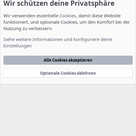
Wir schützen deine Privatsphäre
Wir verwenden essentielle
Cookies
, damit diese Website
funktioniert, und optionale Cookies, um den Komfort bei der
Nutzung zu verbessern.
Installation und Konfiguration
Siehe weitere Informationen und konfiguriere deine
Einstellungen
Cookies
Deutsch [Du]
Kontakt
Nutzungsbedingungen
Datenschutzerklärung
Hilfe
Alle Cookies akzeptieren
Startseite
R
S
S
Optionale Cookies ablehnen
®
Community platform by XenForo
© 2010-2022 XenForo Ltd.
-
Deutsch von
-
xenDach
©2010-2014
F
e
e
d