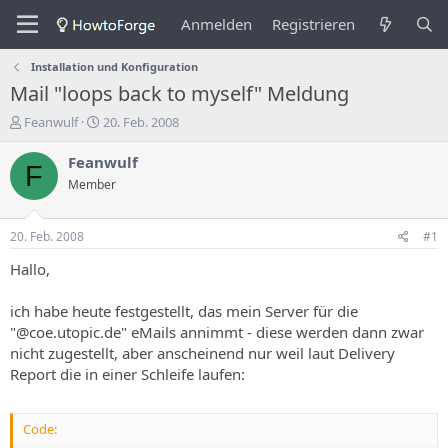
Anmelden
Registrieren
Installation und Konfiguration
Mail "loops back to myself" Meldung
E
E
Feanwulf
20. Feb. 2008
r
r
s
s
Feanwulf
F
t
t
Member
e
e
l
l
l
l
20. Feb. 2008
#1
e
u
r
n
Hallo,
d
g
e
s
ich habe heute festgestellt, das mein Server für die
s
d
"@coe.utopic.de" eMails annimmt - diese werden dann zwar
T
a
nicht zugestellt, aber anscheinend nur weil laut Delivery
h
t
Report die in einer Schleife laufen:
e
u
m
m
a
s
Code: