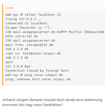
Code:
web-ng:~# telnet localhost 25

Trying 127.0.0.1...

Connected to localhost.

Escape character is '^]'.

220 mail.ausgangsserver.de ESMTP Postfix (Debian/GNU)

helo intra.tal.de

250 mail.ausgangsserver.de

mail from: joerges@tal.de

250 2.1.0 Ok

rcpt to: test@cesar.utopic.de

250 2.1.5 Ok

quit

221 2.0.0 Bye

Connection closed by foreign host.

web-ng:~# ping cesar.utopic.de

ping: unknown host cesar.utopic.de
Anhand obigem Beispiel müsste doch direkt eine Ablehnung
kommen! Wo liegt mein Denkfehler?