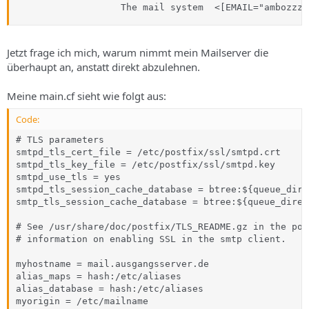
                   The mail system  <[EMAIL="ambozzz@
Jetzt frage ich mich, warum nimmt mein Mailserver die
überhaupt an, anstatt direkt abzulehnen.
Meine main.cf sieht wie folgt aus:
Code:
# TLS parameters

smtpd_tls_cert_file = /etc/postfix/ssl/smtpd.crt

smtpd_tls_key_file = /etc/postfix/ssl/smtpd.key

smtpd_use_tls = yes

smtpd_tls_session_cache_database = btree:${queue_dire
smtp_tls_session_cache_database = btree:${queue_direc
# See /usr/share/doc/postfix/TLS_README.gz in the pos
# information on enabling SSL in the smtp client.

myhostname = mail.ausgangsserver.de

alias_maps = hash:/etc/aliases

alias_database = hash:/etc/aliases

myorigin = /etc/mailname
