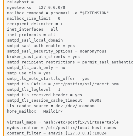
relayhost =

mynetworks = 127.0.0.0/8

mailbox_command = procmail -a "$EXTENSION"

mailbox_size_limit = 0

recipient_delimiter = +

inet_interfaces = all

inet_protocols = all

smtpd_sasl_local_domain =

smtpd_sasl_auth_enable = yes

smtpd_sasl_security_options = noanonymous

broken_sasl_auth_clients = yes

smtpd_recipient_restrictions = permit_sasl_authentica
smtpd_tls_auth_only = no

smtp_use_tls = yes

smtp_tls_note_starttls_offer = yes

smtpd_tls_CAfile = /etc/postfix/ssl/cacert.pem

smtpd_tls_loglevel = 1

smtpd_tls_received_header = yes

smtpd_tls_session_cache_timeout = 3600s

tls_random_source = dev:/dev/urandom

home_mailbox = Maildir/

virtual_maps = hash:/etc/postfix/virtusertable

mydestination = /etc/postfix/local-host-names

content_filter = amavis:[127.0.0.1]:10024
