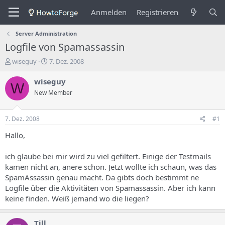
Anmelden
Registrieren
Server Administration
Logfile von Spamassassin
E
E
wiseguy
7. Dez. 2008
r
r
s
s
wiseguy
W
t
t
New Member
e
e
l
l
l
l
7. Dez. 2008
#1
e
u
r
n
Hallo,
d
g
e
s
ich glaube bei mir wird zu viel gefiltert. Einige der Testmails
s
d
kamen nicht an, anere schon. Jetzt wollte ich schaun, was das
T
a
SpamAssassin genau macht. Da gibts doch bestimmt ne
h
t
Logfile über die Aktivitäten von Spamassassin. Aber ich kann
e
u
m
m
keine finden. Weiß jemand wo die liegen?
a
s
Till