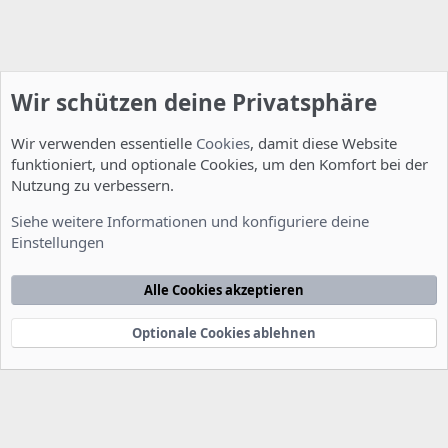
Wir schützen deine Privatsphäre
Wir verwenden essentielle
Cookies
, damit diese Website
funktioniert, und optionale Cookies, um den Komfort bei der
Nutzung zu verbessern.
Server Administration
Siehe weitere Informationen und konfiguriere deine
Einstellungen
Cookies
Deutsch [Du]
Kontakt
Nutzungsbedingungen
Datenschutzerklärung
Hilfe
Alle Cookies akzeptieren
Startseite
R
S
S
Optionale Cookies ablehnen
®
Community platform by XenForo
© 2010-2022 XenForo Ltd.
-
Deutsch von
-
xenDach
©2010-2014
F
e
e
d