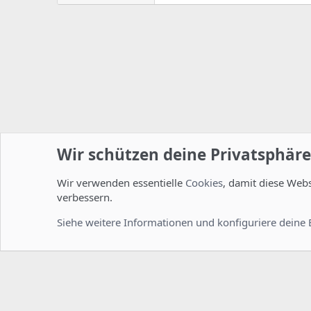
Wir schützen deine Privatsphäre
Wir verwenden essentielle
Cookies
, damit diese Web
Startseite
Foren
ISPConfig
Allgemein
verbessern.
Cookies
Deutsch [Du]
Siehe weitere Informationen und konfiguriere deine 
Comm