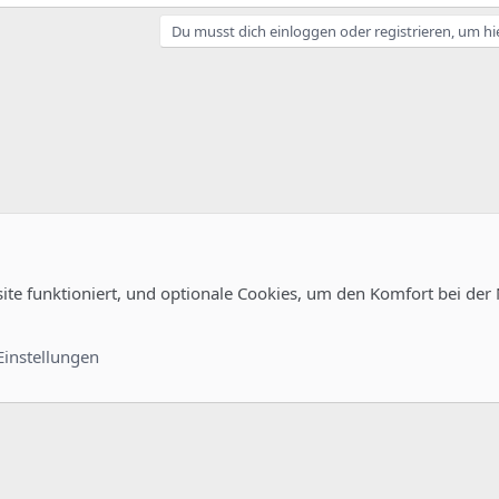
Du musst dich einloggen oder registrieren, um hi
site funktioniert, und optionale Cookies, um den Komfort bei der
Kontakt
Nutzungsb
Einstellungen
®
unity platform by XenForo
© 2010-2022 XenForo Ltd.
-
Deutsch von xenDach
©2010