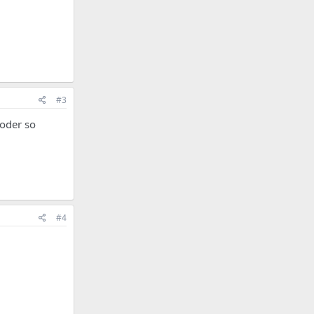
#3
oder so
#4