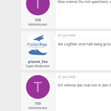
T
e
u
Was meinst Du mit speichern, d
m
m
a
s
Till
Administrator
20. Juni 2008
die Logfiles sind halt ewig gro
planet_fox
Super-Moderator
20. Juni 2008
T
Ich nehme das mal mit in den B
Till
Administrator