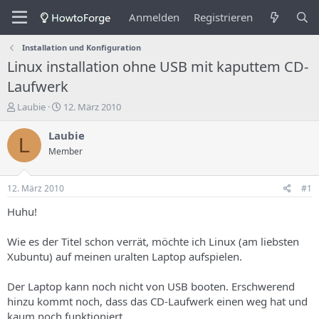
Anmelden
Registrieren
Installation und Konfiguration
Linux installation ohne USB mit kaputtem CD-
Laufwerk
E
E
Laubie
12. März 2010
r
r
s
s
Laubie
L
t
t
Member
e
e
l
l
l
l
12. März 2010
#1
e
u
r
n
Huhu!
d
g
e
s
Wie es der Titel schon verrät, möchte ich Linux (am liebsten
s
d
Xubuntu) auf meinen uralten Laptop aufspielen.
T
a
h
t
Der Laptop kann noch nicht von USB booten. Erschwerend
e
u
m
m
hinzu kommt noch, dass das CD-Laufwerk einen weg hat und
a
kaum noch funktioniert.