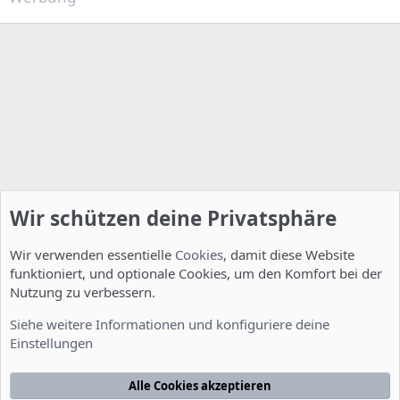
Wir schützen deine Privatsphäre
Wir verwenden essentielle
Cookies
, damit diese Website
funktioniert, und optionale Cookies, um den Komfort bei der
Nutzung zu verbessern.
Installation und Konfiguration
Siehe weitere Informationen und konfiguriere deine
Einstellungen
Cookies
Deutsch [Du]
Kontakt
Nutzungsbedingungen
Datenschutzerklärung
Hilfe
Alle Cookies akzeptieren
Startseite
R