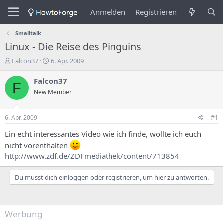
Anmelden
Registrieren
Smalltalk
Linux - Die Reise des Pinguins
E
E
Falcon37
6. Apr. 2009
r
r
s
s
Falcon37
F
t
t
New Member
e
e
l
l
l
l
6. Apr. 2009
#1
e
u
r
n
Ein echt interessantes Video wie ich finde, wollte ich euch
d
g
nicht vorenthalten
e
s
http://www.zdf.de/ZDFmediathek/content/713854
s
d
T
a
h
t
Du musst dich einloggen oder registrieren, um hier zu antworten.
e
u
m
m
a
Werbung
s