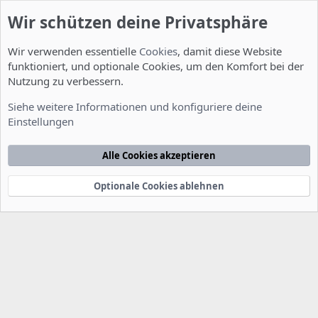
Wir schützen deine Privatsphäre
Wir verwenden essentielle
Cookies
, damit diese Website
funktioniert, und optionale Cookies, um den Komfort bei der
Nutzung zu verbessern.
Smalltalk
Siehe weitere Informationen und konfiguriere deine
Einstellungen
Cookies
Deutsch [Du]
Kontakt
Nutzungsbedingungen
Datenschutzerklärung
Hilfe
Alle Cookies akzeptieren
Startseite
R
S
S
Optionale Cookies ablehnen
®
Community platform by XenForo
© 2010-2022 XenForo Ltd.
-
Deutsch von
-
xenDach
©2010-2014
F
e
e
d