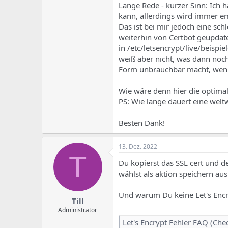
e
u
Lange Rede - kurzer Sinn: Ich 
m
m
kann, allerdings wird immer em
a
Das ist bei mir jedoch eine sc
s
weiterhin von Certbot geupdate
in /etc/letsencrypt/live/beispi
weiß aber nicht, was dann noc
Form unbrauchbar macht, wenn 
Wie wäre denn hier die optima
PS: Wie lange dauert eine weltw
Besten Dank!
13. Dez. 2022
T
Du kopierst das SSL cert und de
wählst als aktion speichern aus
Und warum Du keine Let's Encr
Till
Administrator
Let's Encrypt Fehler FAQ (Chec