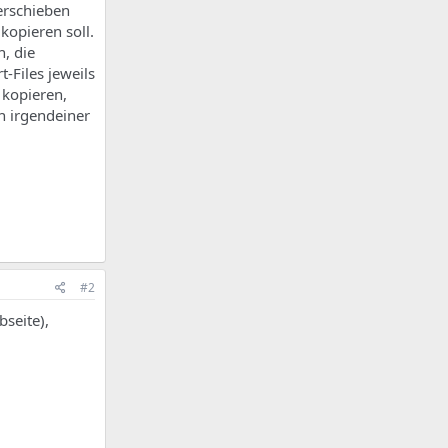
verschieben
kopieren soll.
, die
-Files jeweils
 kopieren,
n irgendeiner
#2
bseite),