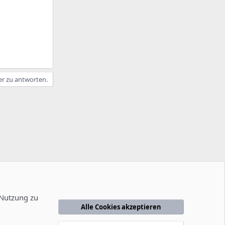
er zu antworten.
 Nutzung zu
Alle Cookies akzeptieren
edingungen
Datenschutzerklärung
Hilfe
Startseite
R