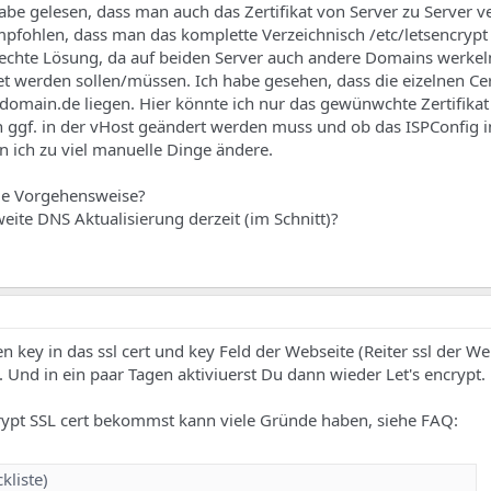
habe gelesen, dass man auch das Zertifikat von Server zu Server 
pfohlen, dass man das komplette Verzeichnisch /etc/letsencrypt 
hlechte Lösung, da auf beiden Server auch andere Domains werkeln
t werden sollen/müssen. Ich habe gesehen, dass die eizelnen Cert
eldomain.de liegen. Hier könnte ich nur das gewünwchte Zertifikat
h ggf. in der vHost geändert werden muss und ob das ISPConfig i
ich zu viel manuelle Dinge ändere.
le Vorgehensweise?
eite DNS Aktualisierung derzeit (im Schnitt)?
n key in das ssl cert und key Feld der Webseite (Reiter ssl der We
. Und in ein paar Tagen aktiviuerst Du dann wieder Let's encrypt.
ypt SSL cert bekommst kann viele Gründe haben, siehe FAQ:
kliste)