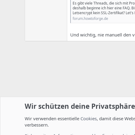
Es gibt viele Threads, die sich mit Pr
deshalb beginne ich hier eine FAQ. B
Letsencrypt kein SSL-Zertifikat? Let's 
forum.howtoforge.de
Und wichtig, nie manuell den v
Wir schützen deine Privatsphäre
Wir verwenden essentielle
Cookies
, damit diese Web
Startseite
Foren
ISPConfig
Allgemein
verbessern.
Cookies
Deutsch [Du]