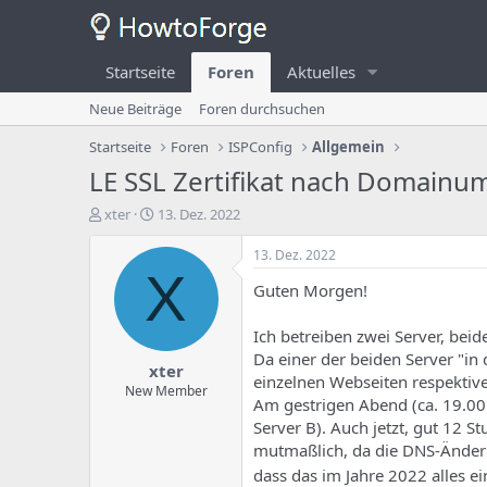
Startseite
Foren
Aktuelles
Neue Beiträge
Foren durchsuchen
Startseite
Foren
ISPConfig
Allgemein
LE SSL Zertifikat nach Domainu
E
E
xter
13. Dez. 2022
r
r
s
s
13. Dez. 2022
t
t
X
Guten Morgen!
e
e
l
l
l
l
Ich betreiben zwei Server, bei
e
u
Da einer der beiden Server "in
xter
r
n
einzelnen Webseiten respektiv
d
g
New Member
Am gestrigen Abend (ca. 19.00 
e
s
Server B). Auch jetzt, gut 12 S
s
d
T
a
mutmaßlich, da die DNS-Änderun
h
t
dass das im Jahre 2022 alles e