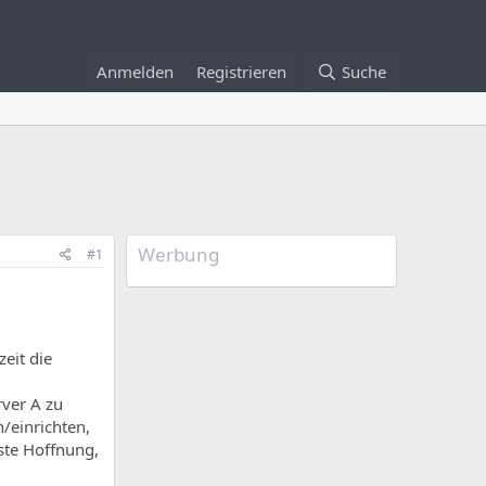
Anmelden
Registrieren
Suche
Werbung
#1
eit die
rver A zu
n/einrichten,
ste Hoffnung,