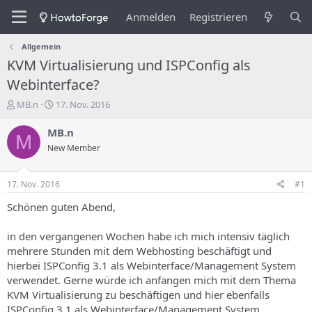
Anmelden
Registrieren
Allgemein
KVM Virtualisierung und ISPConfig als
Webinterface?
E
E
MB.n
17. Nov. 2016
r
r
s
s
MB.n
M
t
t
New Member
e
e
l
l
l
l
17. Nov. 2016
#1
e
u
r
n
Schönen guten Abend,
d
g
e
s
in den vergangenen Wochen habe ich mich intensiv täglich
s
d
mehrere Stunden mit dem Webhosting beschäftigt und
T
a
hierbei ISPConfig 3.1 als Webinterface/Management System
h
t
verwendet. Gerne würde ich anfangen mich mit dem Thema
e
u
m
m
KVM Virtualisierung zu beschäftigen und hier ebenfalls
a
ISPConfig 3.1 als Webinterface/Management System