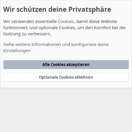
Wir schützen deine Privatsphäre
Wir verwenden essentielle
Cookies
, damit diese Website
funktioniert, und optionale Cookies, um den Komfort bei der
Nutzung zu verbessern.
Allgemein
Siehe weitere Informationen und konfiguriere deine
Einstellungen
Cookies
Deutsch [Du]
Kontakt
Nutzungsbedingungen
Datenschutzerklärung
Hilfe
Alle Cookies akzeptieren
Startseite
R
S
S
Optionale Cookies ablehnen
®
Community platform by XenForo
© 2010-2022 XenForo Ltd.
-
Deutsch von
-
xenDach
©2010-2014
F
e
e
d