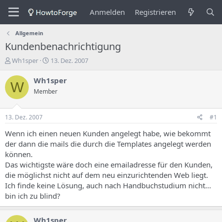
Anmelden
Registrieren
Allgemein
Kundenbenachrichtigung
E
E
Wh1sper
13. Dez. 2007
r
r
s
s
Wh1sper
W
t
t
Member
e
e
l
l
l
l
13. Dez. 2007
#1
e
u
r
n
Wenn ich einen neuen Kunden angelegt habe, wie bekommt
d
g
der dann die mails die durch die Templates angelegt werden
e
s
können.
s
d
Das wichtigste wäre doch eine emailadresse für den Kunden,
T
a
die möglichst nicht auf dem neu einzurichtenden Web liegt.
h
t
Ich finde keine Lösung, auch nach Handbuchstudium nicht...
e
u
m
m
bin ich zu blind?
a
s
Wh1sper