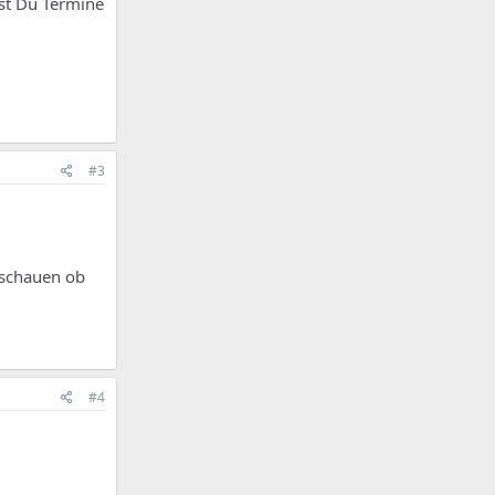
nst Du Termine
#3
 schauen ob
#4