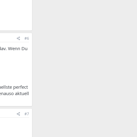
#6
ebdav. Wenn Du
ellste perfect
enauso aktuell
#7