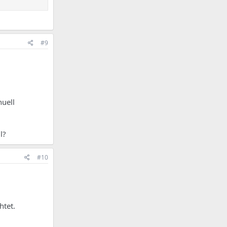
#9
uell
l?
#10
htet.