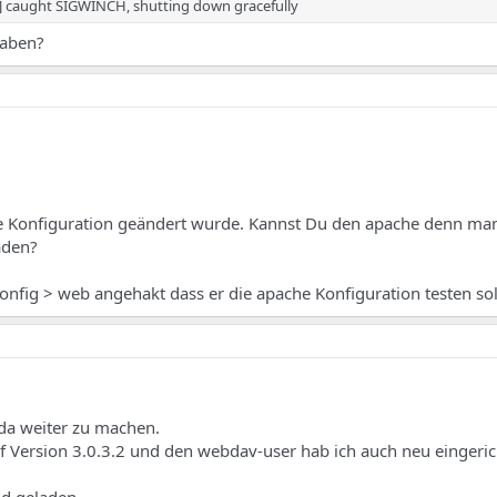
e] caught SIGWINCH, shutting down gracefully
haben?
e Konfiguration geändert wurde. Kannst Du den apache denn man
aden?
config > web angehakt dass er die apache Konfiguration testen sol
t da weiter zu machen.
uf Version 3.0.3.2 und den webdav-user hab ich auch neu eingeric