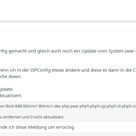
nfig gemacht und gleich auch noch ein Update vom System (war 
enn ich in der ISPConfig etwas ändere und diese es dann in die 
ache down.
pdate:
tualisiert:
dev libc6-i686 liblcms1 liblcms1-dev php-pear php5 php5-cgi php5-cli php5
 zu entfernen und 0 nicht aktualisiert.
de ich diese Meldung um error.log