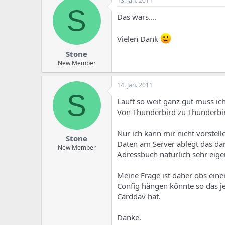
13. Jan. 2011
S
Das wars....
Vielen Dank
Stone
New Member
14. Jan. 2011
S
Lauft so weit ganz gut muss ic
Von Thunderbird zu Thunderbir
Nur ich kann mir nicht vorste
Stone
Daten am Server ablegt das da
New Member
Adressbuch natürlich sehr eig
Meine Frage ist daher obs eine
Config hängen könnte so das je
Carddav hat.
Danke.