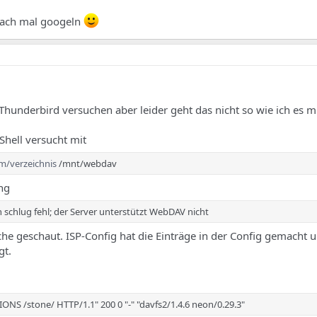
fach mal googeln
hunderbird versuchen aber leider geht das nicht so wie ich es mi
Shell versucht mit
m/verzeichnis
/mnt/webdav
ng
 schlug fehl; der Server unterstützt WebDAV nicht
he geschaut. ISP-Config hat die Einträge in der Config gemacht 
gt.
IONS /stone/ HTTP/1.1" 200 0 "-" "davfs2/1.4.6 neon/0.29.3"