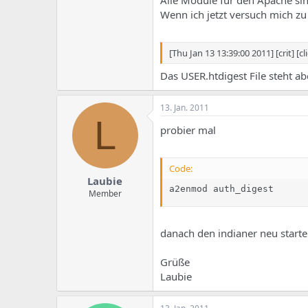
Alle Module für den Apache si
Wenn ich jetzt versuch mich z
[Thu Jan 13 13:39:00 2011] [crit] [
Das USER.htdigest File steht ab
13. Jan. 2011
L
probier mal
Code:
Laubie
a2enmod auth_digest
Member
danach den indianer neu starten
Grüße
Laubie