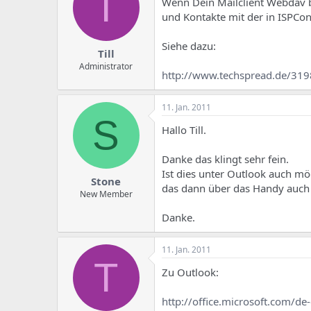
T
e
u
Wenn Dein Mailclient Webdav bz
m
m
und Kontakte mit der in ISPCon
a
s
Siehe dazu:
Till
Administrator
http://www.techspread.de/319
11. Jan. 2011
S
Hallo Till.
Danke das klingt sehr fein.
Ist dies unter Outlook auch mö
Stone
das dann über das Handy auch 
New Member
Danke.
11. Jan. 2011
T
Zu Outlook:
http://office.microsoft.com/d