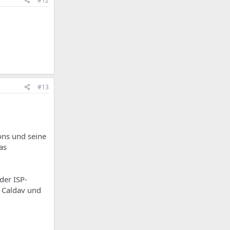
#12
#13
ons und seine
as
der ISP-
u Caldav und