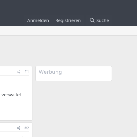
Anmelden
Registrieren
Suche
Werbung
#1
 verwaltet
#2