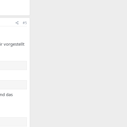
#5
r vorgestellt
und das