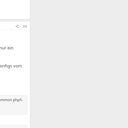
#8
nur ein
Configs vom
-common php5-