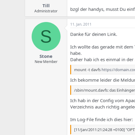
Till
bzgl der handys, musst Du ein
Administrator
11. Jan. 2011
S
Danke für deinen Link.
Ich wollte das gerade mit dem T
habe.
Stone
Daher hab ich es einmal in der 
New Member
mount -t davfs
https://domain.co
Ich bekomme leider die Meldu
/sbin/mount.davfs: das Einhängen
Ich hab in der Config vom Apac
Verzeichnis auch richtig angele
Im Log-File finde ich dies hier:
[11/Jan/2011:21:24:28 +0100] "OPT