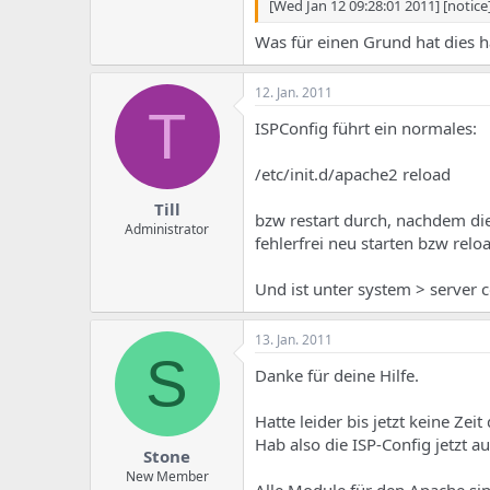
[Wed Jan 12 09:28:01 2011] [notic
Was für einen Grund hat dies 
12. Jan. 2011
T
ISPConfig führt ein normales:
/etc/init.d/apache2 reload
Till
bzw restart durch, nachdem di
Administrator
fehlerfrei neu starten bzw relo
Und ist unter system > server 
13. Jan. 2011
S
Danke für deine Hilfe.
Hatte leider bis jetzt keine Zei
Hab also die ISP-Config jetzt a
Stone
New Member