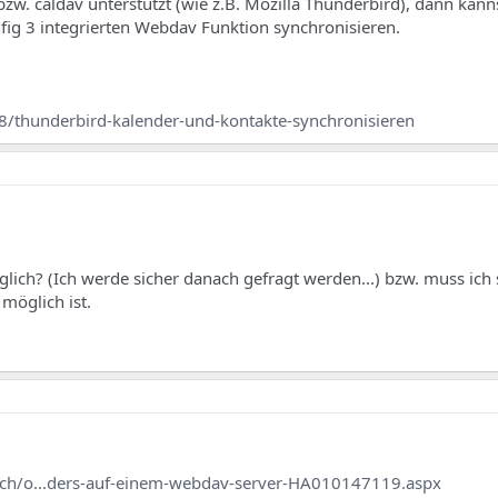
w. caldav unterstützt (wie z.B. Mozilla Thunderbird), dann kan
fig 3 integrierten Webdav Funktion synchronisieren.
8/thunderbird-kalender-und-kontakte-synchronisieren
glich? (Ich werde sicher danach gefragt werden...) bzw. muss ich
möglich ist.
e-ch/o...ders-auf-einem-webdav-server-HA010147119.aspx