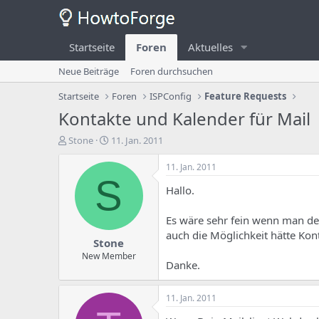
Startseite
Foren
Aktuelles
Neue Beiträge
Foren durchsuchen
Startseite
Foren
ISPConfig
Feature Requests
Kontakte und Kalender für Mail
E
E
Stone
11. Jan. 2011
r
r
s
s
11. Jan. 2011
t
t
S
Hallo.
e
e
l
l
l
l
Es wäre sehr fein wenn man de
e
u
auch die Möglichkeit hätte Kon
Stone
r
n
d
g
New Member
Danke.
e
s
s
d
T
a
11. Jan. 2011
h
t