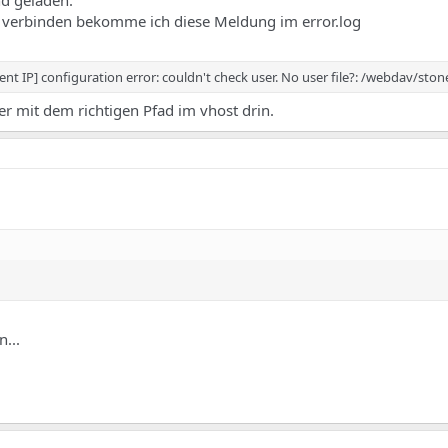
nd geladen.
u verbinden bekomme ich diese Meldung im error.log
client IP] configuration error: couldn't check user. No user file?: /webdav/ston
er mit dem richtigen Pfad im vhost drin.
...