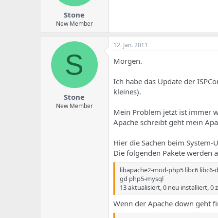
Stone
New Member
12. Jan. 2011
S
Morgen.
Ich habe das Update der ISPCo
kleines).
Stone
New Member
Mein Problem jetzt ist immer w
Apache schreibt geht mein Ap
Hier die Sachen beim System-U
Die folgenden Pakete werden ak
libapache2-mod-php5 libc6 libc6-
gd php5-mysql
13 aktualisiert, 0 neu installiert, 0
Wenn der Apache down geht fin