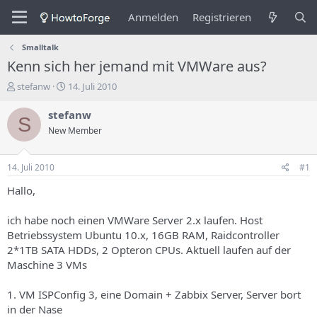
Anmelden
Registrieren
Smalltalk
Kenn sich her jemand mit VMWare aus?
E
E
stefanw
14. Juli 2010
r
r
s
s
stefanw
S
t
t
New Member
e
e
l
l
l
l
14. Juli 2010
#1
e
u
r
n
Hallo,
d
g
e
s
ich habe noch einen VMWare Server 2.x laufen. Host
s
d
Betriebssystem Ubuntu 10.x, 16GB RAM, Raidcontroller
T
a
2*1TB SATA HDDs, 2 Opteron CPUs. Aktuell laufen auf der
h
t
Maschine 3 VMs
e
u
m
m
a
1. VM ISPConfig 3, eine Domain + Zabbix Server, Server bort
s
in der Nase