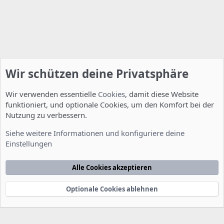
Wir schützen deine Privatsphäre
Wir verwenden essentielle
Cookies
, damit diese Website
funktioniert, und optionale Cookies, um den Komfort bei der
Nutzung zu verbessern.
Smalltalk
Siehe weitere Informationen und konfiguriere deine
Einstellungen
Cookies
Deutsch [Du]
Kontakt
Nutzungsbedingungen
Datenschutzerklärung
Hilfe
Alle Cookies akzeptieren
Startseite
R
S
S
Optionale Cookies ablehnen
®
Community platform by XenForo
© 2010-2022 XenForo Ltd.
-
Deutsch von
-
xenDach
©2010-2014
F
e
e
d