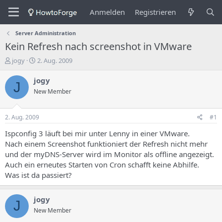
Anmelden
Registrieren
Server Administration
Kein Refresh nach screenshot in VMware
E
E
jogy
2. Aug. 2009
r
r
s
s
jogy
J
t
t
New Member
e
e
l
l
l
l
2. Aug. 2009
#1
e
u
r
n
Ispconfig 3 läuft bei mir unter Lenny in einer VMware.
d
g
Nach einem Screenshot funktioniert der Refresh nicht mehr
e
s
und der myDNS-Server wird im Monitor als offline angezeigt.
s
d
Auch ein erneutes Starten von Cron schafft keine Abhilfe.
T
a
Was ist da passiert?
h
t
e
u
m
m
jogy
J
a
New Member
s