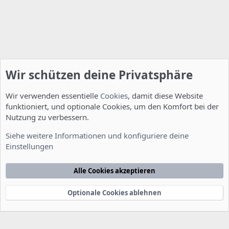
Wir schützen deine Privatsphäre
Wir verwenden essentielle
Cookies
, damit diese Website
funktioniert, und optionale Cookies, um den Komfort bei der
Nutzung zu verbessern.
Server Administration
Siehe weitere Informationen und konfiguriere deine
Einstellungen
Cookies
Deutsch [Du]
Kontakt
Nutzungsbedingungen
Datenschutzerklärung
Hilfe
Alle Cookies akzeptieren
Startseite
R
S
S
Optionale Cookies ablehnen
®
Community platform by XenForo
© 2010-2022 XenForo Ltd.
-
Deutsch von
-
xenDach
©2010-2014
F
e
e
d