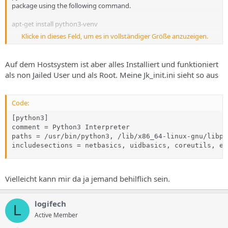
package using the following command.
apt-get install python3-venv
Klicke in dieses Feld, um es in vollständiger Größe anzuzeigen.
You may need to use sudo with that command. After installing the
python3-venv
package, recreate your virtual environment.
Auf dem Hostsystem ist aber alles Installiert und funktioniert
als non Jailed User und als Root. Meine Jk_init.ini sieht so aus
Failing command:
['/home/patrick_omland_shell1/testpy/bin/python3', '-Im',
'ensurepip', '--upgrade', '--default-pip']
Code:
[python3]

comment = Python3 Interpreter

paths = /usr/bin/python3, /lib/x86_64-linux-gnu/libpt
includesections = netbasics, uidbasics, coreutils, ex
Vielleicht kann mir da ja jemand behilflich sein.
logifech
L
Active Member