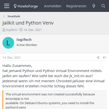
Anmelden
Registrieren
Smalltalk
Jailkit und Python Venv
E
E
logifech
14. Dez. 2021
r
r
s
s
logifech
L
t
t
Active Member
e
e
l
l
l
l
14. Dez. 2021
#1
e
u
r
n
Hallo Zusammen,
d
g
hat jemand Python und Python Virtual Environment mittels
e
s
Jailkit am laufen? Wie sieht bei euch die jk_init.ini aus?
s
d
Jedesmal wenn ich mit meinem Chrooted Jailuser eine Virtual
T
a
Environment erstellen möchte Schlag dieses fehl.
h
t
e
u
The virtual environment was not created successfully because
m
m
ensurepip is not
a
available. On Debian/Ubuntu systems, you need to install the
s
python3-venv