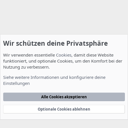
Wir schützen deine Privatsphäre
Wir verwenden essentielle
Cookies
, damit diese Website
funktioniert, und optionale Cookies, um den Komfort bei der
Nutzung zu verbessern.
Smalltalk
Siehe weitere Informationen und konfiguriere deine
Einstellungen
Cookies
Deutsch [Du]
Kontakt
Nutzungsbedingungen
Datenschutzerklärung
Hilfe
Alle Cookies akzeptieren
Startseite
R
S
S
Optionale Cookies ablehnen
®
Community platform by XenForo
© 2010-2022 XenForo Ltd.
-
Deutsch von
-
xenDach
©2010-2014
F
e
e
d