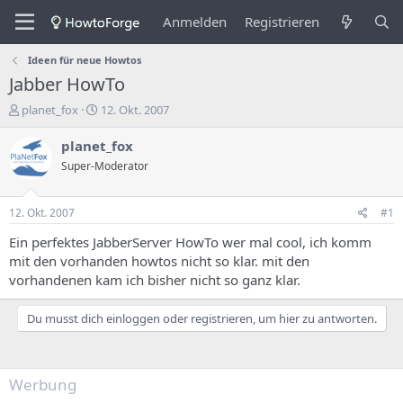
Anmelden
Registrieren
Ideen für neue Howtos
Jabber HowTo
E
E
planet_fox
12. Okt. 2007
r
r
s
s
planet_fox
t
t
Super-Moderator
e
e
l
l
l
l
12. Okt. 2007
#1
e
u
r
n
Ein perfektes JabberServer HowTo wer mal cool, ich komm
d
g
mit den vorhanden howtos nicht so klar. mit den
e
s
vorhandenen kam ich bisher nicht so ganz klar.
s
d
T
a
Du musst dich einloggen oder registrieren, um hier zu antworten.
h
t
e
u
m
m
a
Werbung
s