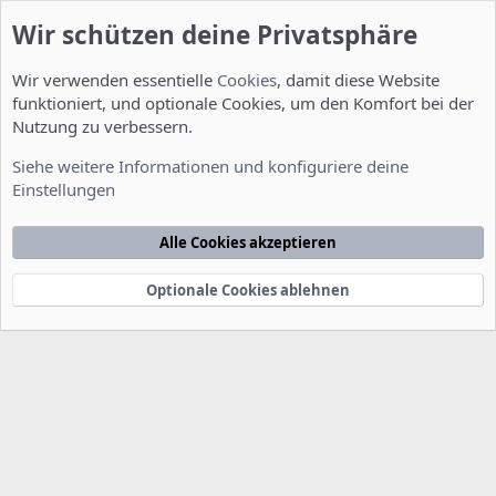
Wir schützen deine Privatsphäre
Wir verwenden essentielle
Cookies
, damit diese Website
funktioniert, und optionale Cookies, um den Komfort bei der
Nutzung zu verbessern.
Ideen für neue Howtos
Siehe weitere Informationen und konfiguriere deine
Einstellungen
Cookies
Deutsch [Du]
Kontakt
Nutzungsbedingungen
Datenschutzerklärung
Hilfe
Alle Cookies akzeptieren
Startseite
R
S
S
Optionale Cookies ablehnen
®
Community platform by XenForo
© 2010-2022 XenForo Ltd.
-
Deutsch von
-
xenDach
©2010-2014
F
e
e
d