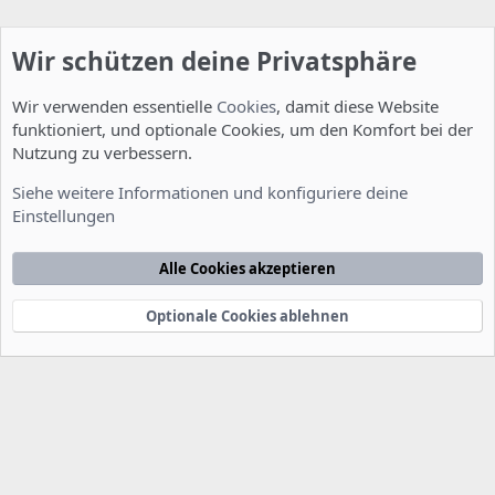
Wir schützen deine Privatsphäre
Wir verwenden essentielle
Cookies
, damit diese Website
funktioniert, und optionale Cookies, um den Komfort bei der
Nutzung zu verbessern.
Installation und Konfiguration
Siehe weitere Informationen und konfiguriere deine
Einstellungen
Cookies
Deutsch [Du]
Kontakt
Nutzungsbedingungen
Datenschutzerklärung
Hilfe
Alle Cookies akzeptieren
Startseite
R
S
S
Optionale Cookies ablehnen
®
Community platform by XenForo
© 2010-2022 XenForo Ltd.
-
Deutsch von
-
xenDach
©2010-2014
F
e
e
d