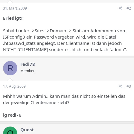
31. März 2009
#2
Erledigt!
Sobald unter ->Sites ->Domain -> Stats im Adminmenü von
ISPconfig3 ein Password vergeben wird, wird die Datei
.htpasswd_stats angelegt. Der Clientname ist dann jedoch
NICHT [CLIENTNAME] sondern schlicht und einfach "admin".
redi78
R
Member
17. Aug. 2009
#3
Mhhh warum Admin...kann man das nicht so einstellen das
der jeweilige Clientename zieht?
lg redi78
Quest
Q