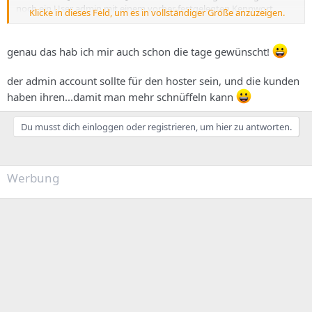
noch ein User admin mit einem vorher festgelegten Kennwort
Klicke in dieses Feld, um es in vollständiger Größe anzuzeigen.
darauf Zugriff hätte. Damit auch von Hoster-Seite ab und an mal die
Statistik eingesehen werden kann.
genau das hab ich mir auch schon die tage gewünscht!
der admin account sollte für den hoster sein, und die kunden
haben ihren...damit man mehr schnüffeln kann
Du musst dich einloggen oder registrieren, um hier zu antworten.
Werbung