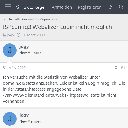
Anmelden
Registrieren
Installation und Konfiguration
ISPconfig3 Webalizer Login nicht möglich
E
E
jogy
31. März 2009
r
r
s
s
jogy
J
t
t
New Member
e
e
l
l
l
l
31. März 2009
#1
e
u
r
n
Ich versuche mit die Statistik von Webalizer unter
d
g
domain.de/stats anzusehen. Leider ist kein Login möglich. Die
e
s
in der /stats/.htaccess angegebene Datei
s
d
/var/www/clienets/client0/web1/.htpasswd_stats ist nicht
T
a
vorhanden.
h
t
e
u
m
m
jogy
J
a
New Member
s