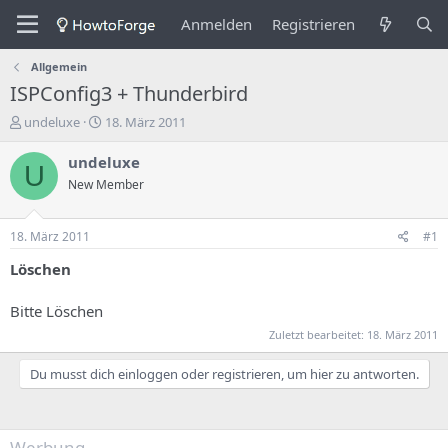
Anmelden
Registrieren
Allgemein
ISPConfig3 + Thunderbird
E
E
undeluxe
18. März 2011
r
r
s
s
undeluxe
U
t
t
New Member
e
e
l
l
l
l
18. März 2011
#1
e
u
r
n
Löschen
d
g
e
s
Bitte Löschen
s
d
Zuletzt bearbeitet:
18. März 2011
T
a
h
t
e
u
Du musst dich einloggen oder registrieren, um hier zu antworten.
m
m
a
s
Werbung