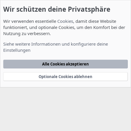
Wir schützen deine Privatsphäre
Wir verwenden essentielle
Cookies
, damit diese Website
funktioniert, und optionale Cookies, um den Komfort bei der
Nutzung zu verbessern.
Allgemein
Siehe weitere Informationen und konfiguriere deine
Einstellungen
Cookies
Deutsch [Du]
Kontakt
Nutzungsbedingungen
Datenschutzerklärung
Hilfe
Alle Cookies akzeptieren
Startseite
R
S
S
Optionale Cookies ablehnen
®
Community platform by XenForo
© 2010-2022 XenForo Ltd.
-
Deutsch von
-
xenDach
©2010-2014
F
e
e
d