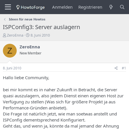
Anmelden
Registrieren
Ideen für neue Howtos
ISPConfig3: Server auslagern
E
E
ZeroEnna
8. Juni 2010
r
r
s
s
ZeroEnna
Z
t
t
New Member
e
e
l
l
l
l
8. Juni 2010
#1
e
u
r
n
Hallo liebe Community,
d
g
e
s
bei mir kommt es in naher Zukunft in Betracht, die Server
s
d
quasi auszulagern, also jedem Dienst einen eigenen Host zur
T
a
Verfügung zu stellen (Was sich für größere Projekt ja aus
h
t
Performance-Gründen anbietet).
e
u
m
m
Die Frage ist natürlich jetzt, wie man soetwas anstellt und
a
ISPConfig dementsprechend Konfiguriert.
s
Geht das, und wenn ja, könnte da mal jemand der Ahnung