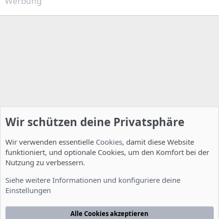
Werbung
Wir schützen deine Privatsphäre
Wir verwenden essentielle
Cookies
, damit diese Website
funktioniert, und optionale Cookies, um den Komfort bei der
Nutzung zu verbessern.
Server Administration
Siehe weitere Informationen und konfiguriere deine
Einstellungen
Cookies
Deutsch [Du]
Kontakt
Nutzungsbedingungen
Datenschutzerklärung
Hilfe
Alle Cookies akzeptieren
R