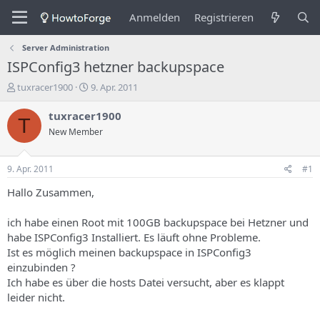
Anmelden
Registrieren
Server Administration
ISPConfig3 hetzner backupspace
E
E
tuxracer1900
9. Apr. 2011
r
r
s
s
tuxracer1900
T
t
t
New Member
e
e
l
l
l
l
9. Apr. 2011
#1
e
u
r
n
Hallo Zusammen,
d
g
e
s
ich habe einen Root mit 100GB backupspace bei Hetzner und
s
d
habe ISPConfig3 Installiert. Es läuft ohne Probleme.
T
a
Ist es möglich meinen backupspace in ISPConfig3
h
t
einzubinden ?
e
u
m
m
Ich habe es über die hosts Datei versucht, aber es klappt
a
leider nicht.
s