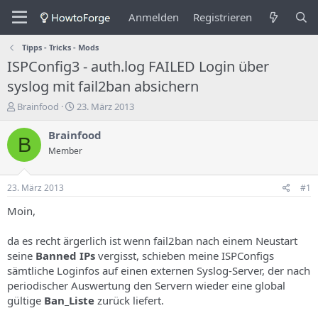
Anmelden
Registrieren
Tipps - Tricks - Mods
ISPConfig3 - auth.log FAILED Login über
syslog mit fail2ban absichern
E
E
Brainfood
23. März 2013
r
r
s
s
Brainfood
B
t
t
Member
e
e
l
l
l
l
23. März 2013
#1
e
u
r
n
Moin,
d
g
e
s
da es recht ärgerlich ist wenn fail2ban nach einem Neustart
s
d
seine
Banned IPs
vergisst, schieben meine ISPConfigs
T
a
sämtliche Loginfos auf einen externen Syslog-Server, der nach
h
t
periodischer Auswertung den Servern wieder eine global
e
u
m
m
gültige
Ban_Liste
zurück liefert.
a