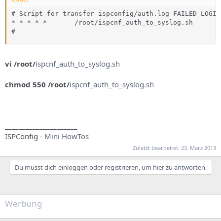
# Script for transfer ispconfig/auth.log FAILED LOGIN
* * * * *       /root/ispcnf_auth_to_syslog.sh

#
vi /root/
ispcnf_auth_to_syslog.sh
chmod 550 /root/
ispcnf_auth_to_syslog.sh
_____________________
ISPConfig -
Mini HowTos
Zuletzt bearbeitet:
23. März 2013
Du musst dich einloggen oder registrieren, um hier zu antworten.
Werbung