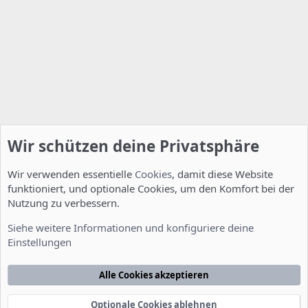
Wir schützen deine Privatsphäre
Wir verwenden essentielle
Cookies
, damit diese Website
funktioniert, und optionale Cookies, um den Komfort bei der
Nutzung zu verbessern.
Tipps - Tricks - Mods
Siehe weitere Informationen und konfiguriere deine
Einstellungen
Cookies
Deutsch [Du]
Kontakt
Nutzungsbedingungen
Datenschutzerklärung
Hilfe
Alle Cookies akzeptieren
Startseite
R
S
S
Optionale Cookies ablehnen
®
Community platform by XenForo
© 2010-2022 XenForo Ltd.
-
Deutsch von