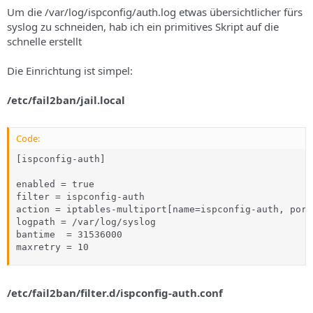
s
Um die /var/log/ispconfig/auth.log etwas übersichtlicher fürs
syslog zu schneiden, hab ich ein primitives Skript auf die
schnelle erstellt
Die Einrichtung ist simpel:
/etc/fail2ban/jail.local
Code:
[ispconfig-auth]

enabled = true

filter = ispconfig-auth

action = iptables-multiport[name=ispconfig-auth, port
logpath = /var/log/syslog

bantime  = 31536000

maxretry = 10
/etc/fail2ban/filter.d/ispconfig-auth.conf