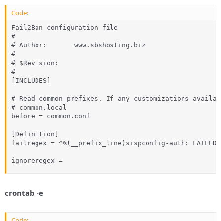
Code:
Fail2Ban configuration file

#

# Author:       www.sbshosting.biz

#

# $Revision:

#

[INCLUDES]

# Read common prefixes. If any customizations availab
# common.local

before = common.conf

[Definition]

failregex = ^%(__prefix_line)sispconfig-auth: FAILED 
ignoreregex =
crontab -e
Code: