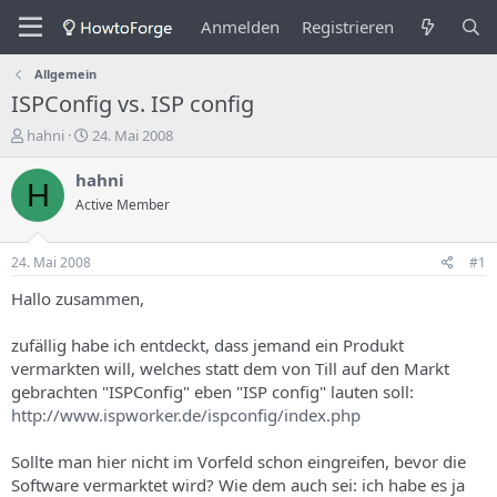
Anmelden
Registrieren
Allgemein
ISPConfig vs. ISP config
E
E
hahni
24. Mai 2008
r
r
s
s
hahni
H
t
t
Active Member
e
e
l
l
l
l
24. Mai 2008
#1
e
u
r
n
Hallo zusammen,
d
g
e
s
zufällig habe ich entdeckt, dass jemand ein Produkt
s
d
vermarkten will, welches statt dem von Till auf den Markt
T
a
gebrachten "ISPConfig" eben "ISP config" lauten soll:
h
t
http://www.ispworker.de/ispconfig/index.php
e
u
m
m
a
Sollte man hier nicht im Vorfeld schon eingreifen, bevor die
s
Software vermarktet wird? Wie dem auch sei: ich habe es ja