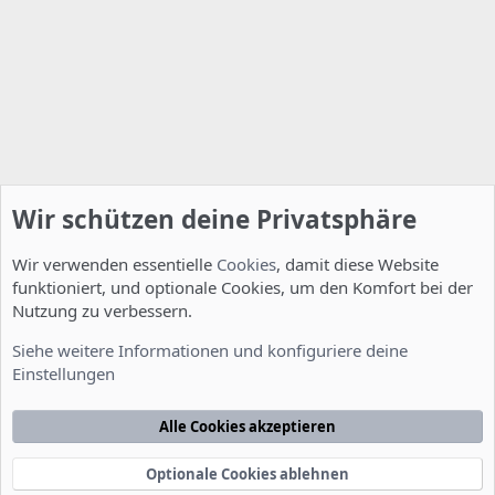
Wir schützen deine Privatsphäre
Wir verwenden essentielle
Cookies
, damit diese Website
funktioniert, und optionale Cookies, um den Komfort bei der
Nutzung zu verbessern.
Allgemein
Siehe weitere Informationen und konfiguriere deine
Einstellungen
Cookies
Deutsch [Du]
Kontakt
Nutzungsbedingungen
Datenschutzerklärung
Hilfe
Alle Cookies akzeptieren
Startseite
R
S
S
Optionale Cookies ablehnen
®
Community platform by XenForo
© 2010-2022 XenForo Ltd.
-
Deutsch von
-