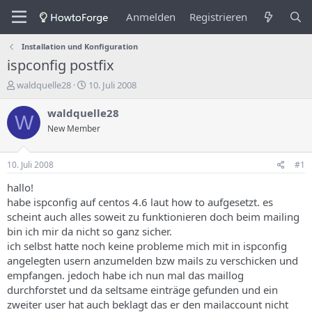
Anmelden
Registrieren
Installation und Konfiguration
ispconfig postfix
E
E
waldquelle28
10. Juli 2008
r
r
s
s
waldquelle28
W
t
t
New Member
e
e
l
l
l
l
10. Juli 2008
#1
e
u
r
n
hallo!
d
g
habe ispconfig auf centos 4.6 laut how to aufgesetzt. es
e
s
scheint auch alles soweit zu funktionieren doch beim mailing
s
d
bin ich mir da nicht so ganz sicher.
T
a
ich selbst hatte noch keine probleme mich mit in ispconfig
h
t
angelegten usern anzumelden bzw mails zu verschicken und
e
u
m
m
empfangen. jedoch habe ich nun mal das maillog
a
durchforstet und da seltsame einträge gefunden und ein
s
zweiter user hat auch beklagt das er den mailaccount nicht