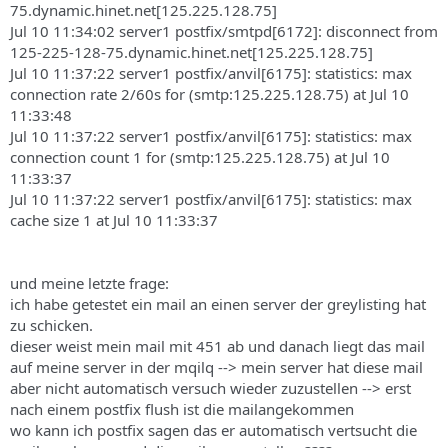
75.dynamic.hinet.net[125.225.128.75]
Jul 10 11:34:02 server1 postfix/smtpd[6172]: disconnect from
125-225-128-75.dynamic.hinet.net[125.225.128.75]
Jul 10 11:37:22 server1 postfix/anvil[6175]: statistics: max
connection rate 2/60s for (smtp:125.225.128.75) at Jul 10
11:33:48
Jul 10 11:37:22 server1 postfix/anvil[6175]: statistics: max
connection count 1 for (smtp:125.225.128.75) at Jul 10
11:33:37
Jul 10 11:37:22 server1 postfix/anvil[6175]: statistics: max
cache size 1 at Jul 10 11:33:37
und meine letzte frage:
ich habe getestet ein mail an einen server der greylisting hat
zu schicken.
dieser weist mein mail mit 451 ab und danach liegt das mail
auf meine server in der mqilq --> mein server hat diese mail
aber nicht automatisch versuch wieder zuzustellen --> erst
nach einem postfix flush ist die mailangekommen
wo kann ich postfix sagen das er automatisch vertsucht die