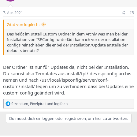
7. Apr. 2021
#5
Zitat von logifech:
Das heißt im Install Custom Ordner, in dem Archiv was man bei der
Installation von ISPConfig runterlädt kann ich vor der installation
configs reinschieben die er bei der Installation/Update anstelle der
defaults benutzt?
Der Ordner ist nur für Updates da, nicht bei der Installation.
Du kannst also Templates aus install/tpl/ des ispconfig archis
nemen und nach /usr/local/ispconfig/server/conf-
custom/install/ legen um zu verhindern dass bei Updates eine
custom config geändert wird.
R
Strontium
,
Pixelpirat
und
logifech
e
a
k
Du musst dich einloggen oder registrieren, um hier zu antworten.
t
i
o