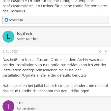
conf-custom = Ordner für eigene config file templates
conf-custom/install/ = Ordner für eigene config file templates
des Installers
R
Strontium
e
a
k
logifech
L
t
Active Member
i
o
n
e
6. Apr. 2021
#4
n
:
Das heißt im Install Custom Ordner, in dem Archiv was man
bei der Installation von ISPConfig runterlädt kann ich vor der
installation configs reinschieben die er bei der
Installation/Update anstelle der defaults benutzt?
Habe gesehen bei Jailkit hat sich einiges geändert, bin mal auf
das neue Handbuch gespannt mit den Erklärungen.
Till
T
Administrator