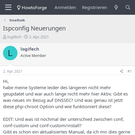
Anmelden
Registrieren
Smalltalk
Ispconfig Neuerungen
E
E
logifech
2. Apr. 2021
r
r
s
s
logifech
L
t
t
Active Member
e
e
l
l
l
l
2. Apr. 2021
#1
e
u
r
n
Hi,
d
g
habe meine Systeme leider des längeren nicht mehr
e
s
geupdatet und war auch lange nicht mehr hier Aktiv. Gibt es
s
d
was neues im Bezug auf DNSSEC? Und was genau ist jetzt
T
a
diese php-chroot Option und wie funktioniert diese?
h
t
e
u
m
m
EDIT: Und was ist nochmal der unterschied zwischen conf,
a
conf-custom und conf-custom/install?
s
Gibt es schon ein aktualisiertes Manual, da ich mir dies gerne