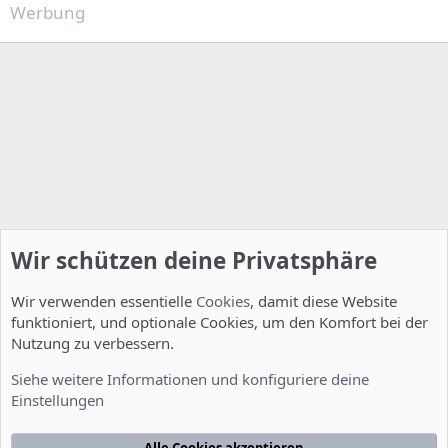
n
Werbung
e
n
:
Wir schützen deine Privatsphäre
Wir verwenden essentielle
Cookies
, damit diese Website
funktioniert, und optionale Cookies, um den Komfort bei der
Nutzung zu verbessern.
Smalltalk
Siehe weitere Informationen und konfiguriere deine
Einstellungen
Cookies
Deutsch [Du]
Kontakt
Nutzungsbedingungen
Datenschutzerklärung
Hilfe
Alle Cookies akzeptieren