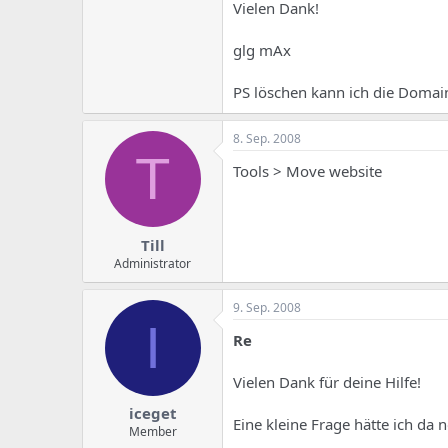
e
u
Vielen Dank!
m
m
a
glg mAx
s
PS löschen kann ich die Domai
8. Sep. 2008
T
Tools > Move website
Till
Administrator
9. Sep. 2008
I
Re
Vielen Dank für deine Hilfe!
iceget
Eine kleine Frage hätte ich da 
Member