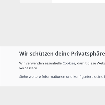
Wir schützen deine Privatsphäre
Wir verwenden essentielle
Cookies
, damit diese Web
Startseite
Foren
Linux Foren
Server Administration
verbessern.
Cookies
Deutsch [Du]
Siehe weitere Informationen und konfiguriere deine 
Comm