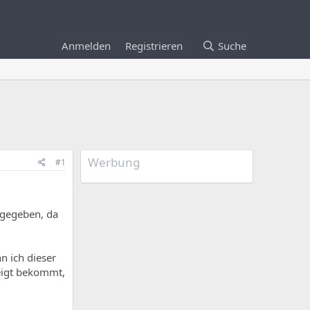
Anmelden
Registrieren
Suche
Werbung
#1
ngegeben, da
n ich dieser
eigt bekommt,