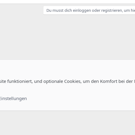
Du musst dich einloggen oder registrieren, um hi
site funktioniert, und optionale Cookies, um den Komfort bei der
Kontakt
Nutzungsb
Einstellungen
®
unity platform by XenForo
© 2010-2022 XenForo Ltd.
-
Deutsch von xenDach
©2010