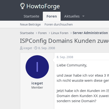
Startseite
Foren
Aktuelles
Neue Beiträge
Foren durchsuchen
Startseite
Foren
Linux Foren
Server Administration
ISPConfig Domains Kunden zuw
E
E
iceget
8. Sep. 2008
r
r
s
s
8. Sep. 2008
t
t
I
Liebe Community,
e
e
l
l
l
l
und zwar habe ich vor etwa 3
e
u
ich nicht wusste wem diese ge
iceget
r
n
d
g
Member
Jetzt habe ich den Kunden im I
e
s
Domain dem Kunden XX zuweise
s
d
T
a
sondern seine Domain?
h
t