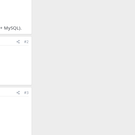
 + MySQL).
#2
#3