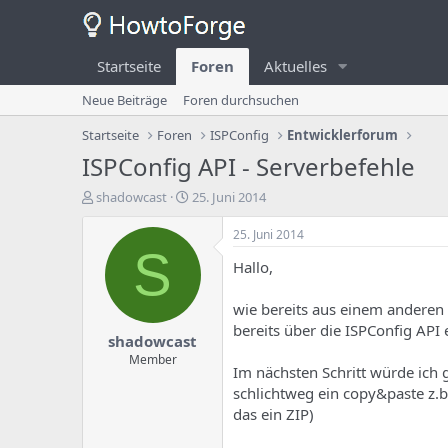
Startseite
Foren
Aktuelles
Neue Beiträge
Foren durchsuchen
Startseite
Foren
ISPConfig
Entwicklerforum
ISPConfig API - Serverbefehle
E
E
shadowcast
25. Juni 2014
r
r
s
s
25. Juni 2014
t
t
S
Hallo,
e
e
l
l
l
l
wie bereits aus einem anderen T
e
u
bereits über die ISPConfig API 
shadowcast
r
n
d
g
Member
Im nächsten Schritt würde ich
e
s
schlichtweg ein copy&paste z.b
s
d
T
a
das ein ZIP)
h
t