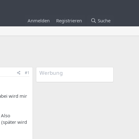
Anmelden
Registrieren
Suche
Werbung
#1
abei wird mir
 Also
 (später wird