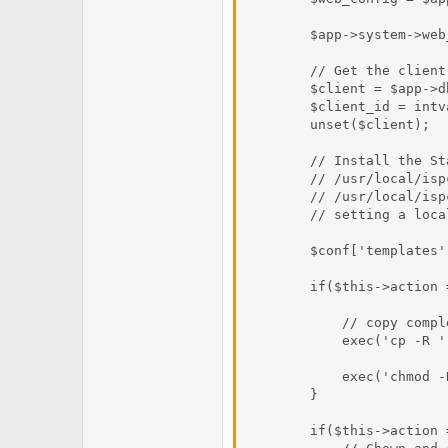
        $app->system->web
        // Get the client 
        $client = $app->d
        $client_id = intv
        unset($client);

        // Install the St
        // /usr/local/isp
        // /usr/local/isp
        // setting a loca
        $conf['templates'
        if($this->action 
            // copy compl
            exec('cp -R '
            exec('chmod -
        }

        if($this->action 