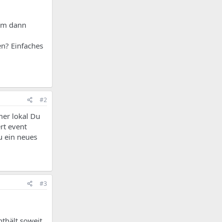
sem dann
en? Einfaches
#2
mer lokal Du
rt event
u ein neues
#3
thält soweit