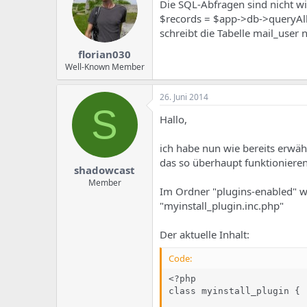
Die SQL-Abfragen sind nicht wir
$records = $app->db->queryAll
schreibt die Tabelle mail_user 
florian030
Well-Known Member
26. Juni 2014
S
Hallo,
ich habe nun wie bereits erwäh
das so überhaupt funktionieren
shadowcast
Member
Im Ordner "plugins-enabled" we
"myinstall_plugin.inc.php"
Der aktuelle Inhalt:
Code:
<?php

class myinstall_plugin {
