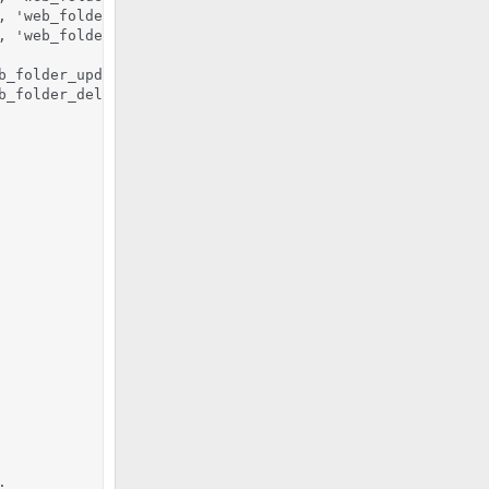
 'web_folder_user');

 'web_folder_user');

_folder_update');

_folder_delete');


