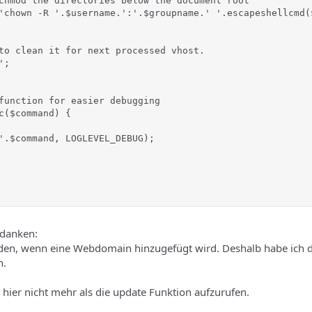
chmod the directories below the document root

'chown -R '.$username.':'.$groupname.' '.escapeshellcmd(
to clean it for next processed vhost.

;

function for easier debugging

c($command) {

'.$command, LOGLEVEL_DEBUG);

edanken:
rden, wenn eine Webdomain hinzugefügt wird. Deshalb habe ich 
n.
 hier nicht mehr als die update Funktion aufzurufen.