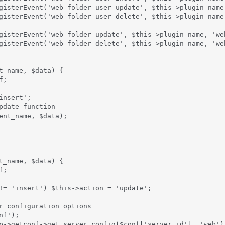
gisterEvent('web_folder_user_update', $this->plugin_name,
gisterEvent('web_folder_user_delete', $this->plugin_name,
gisterEvent('web_folder_update', $this->plugin_name, 'web
gisterEvent('web_folder_delete', $this->plugin_name, 'web
t_name, $data) {

;

nsert';

pdate function

ent_name, $data);

t_name, $data) {

;

!= 'insert') $this->action = 'update';

r configuration options

f');

p->getconf->get_server_config($conf['server_id'], 'web');