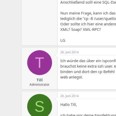
e
u
Anschließend solll eine SQL-Da
m
m
a
Nun meine Frage, kann ich das
s
lediglich die "cp -R /user/que
Oder sollte ich hier eine ander
XML? Soap? XML-RPC?
LG
26. Juni 2014
T
Ich würde das über ein ispconf
brauchst keine extra ssh user.
binden und dort den cp Befehl
web anlegst.
Till
Administrator
26. Juni 2014
S
Hallo Till,
ich habe mir deine Empfehlung