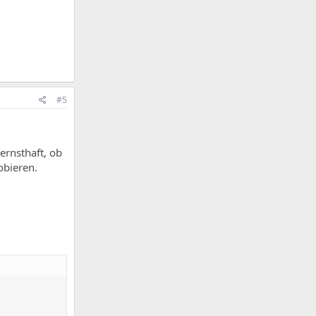
#5
ernsthaft, ob
obieren.