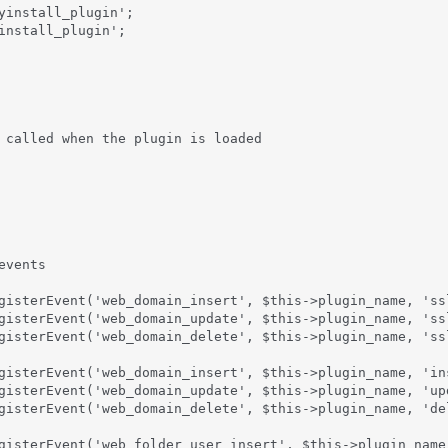
yinstall_plugin';

install_plugin';

 called when the plugin is loaded

vents

gisterEvent('web_domain_insert', $this->plugin_name, 'ssl
gisterEvent('web_domain_update', $this->plugin_name, 'ssl
gisterEvent('web_domain_delete', $this->plugin_name, 'ssl
gisterEvent('web_domain_insert', $this->plugin_name, 'ins
gisterEvent('web_domain_update', $this->plugin_name, 'upd
gisterEvent('web_domain_delete', $this->plugin_name, 'del
gisterEvent('web_folder_user_insert', $this->plugin_name,