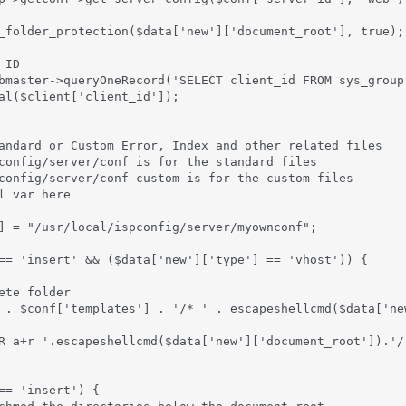
_folder_protection($data['new']['document_root'], true);

ID

bmaster->queryOneRecord('SELECT client_id FROM sys_group
al($client['client_id']);

andard or Custom Error, Index and other related files

config/server/conf is for the standard files

config/server/conf-custom is for the custom files

l var here

] = "/usr/local/ispconfig/server/myownconf";

== 'insert' && ($data['new']['type'] == 'vhost')) {

ete folder

 . $conf['templates'] . '/* ' . escapeshellcmd($data['ne
R a+r '.escapeshellcmd($data['new']['document_root']).'/'
== 'insert') {
