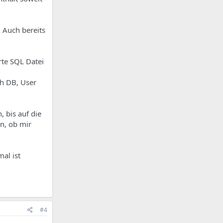
. Auch bereits
rte SQL Datei
ch DB, User
 bis auf die
n, ob mir
al ist
#4