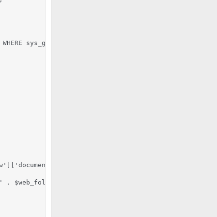
 WHERE sys_group.groupid = '.intval($data['new']['sys_gro
w']['document_root']) . '/' . $web_folder . '/');

 . $web_folder . '/');
