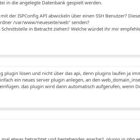
tei in die angelegte Datenbank gespielt werden.
 mit der ISPConfig API abwickeln über einen SSH Benutzer? Die
llordner /var/www/neueseite/web" senden?
e Schnittstelle in Betracht ziehen? Welche würdet ihr mir empfehl
ig plugin lösen und nicht über das api, denn plugins laufen ja im
 einfach ein neues server plugin anlegen, an den web_domain_inse
 einfügen. das plugin wird dann automatisch aufgerufen, wenn D
 mal etwas betrachtet und bestehendes apache2_plugin.in.php en