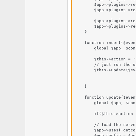
        $app->plugins->re
        $app->plugins->re
        $app->plugins->re
        $app->plugins->re
    }

    function insert($even
        global $app, $conf
        $this->action = 'i
        // just run the u
        $this->update($ev
    }

    function update($even
        global $app, $conf
        if($this->action 
        // load the serve
        $app->uses('getcon
        $web_config = $ap