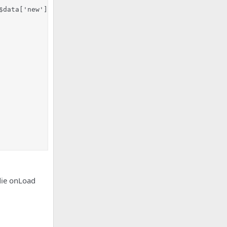
$data['new']['document_root']).'/' . $web_folder);

die onLoad