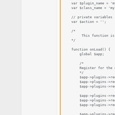
    var $plugin_name = 'm
    var $class_name = 'my
    // private variables

    var $action = '';

    /*

         This function is
    */

    function onLoad() {

        global $app;

        /*

        Register for the e
        */

        $app->plugins->re
        $app->plugins->re
        $app->plugins->re
        $app->plugins->re
        $app->plugins->re
        $app->plugins->re
        $app->plugins->re