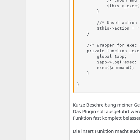
            // Chown and 
            $this->_exec(
        }

        //* Unset action 
        $this->action = ''
    }

    //* Wrapper for exec 
    private function _exe
        global $app;

        $app->log('exec: 
        exec($command);

    }

}
Kurze Beschreibung meiner G
Das Plugin soll ausgeführt we
Funktion fast komplett belasse
Die insert Funktion macht auch