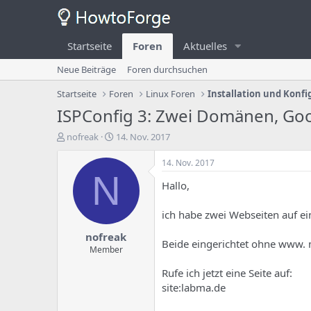
Startseite
Foren
Aktuelles
Neue Beiträge
Foren durchsuchen
Startseite
Foren
Linux Foren
Installation und Konfi
ISPConfig 3: Zwei Domänen, Goog
E
E
nofreak
14. Nov. 2017
r
r
s
s
14. Nov. 2017
t
t
N
Hallo,
e
e
l
l
l
l
ich habe zwei Webseiten auf ei
e
u
nofreak
r
n
Beide eingerichtet ohne www. m
d
g
Member
e
s
Rufe ich jetzt eine Seite auf:
s
d
T
a
site:labma.de
h
t