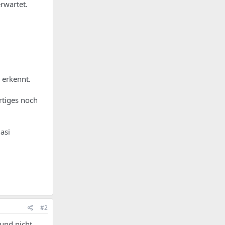
erwartet.
 erkennt.
rtiges noch
asi
#2
und nicht