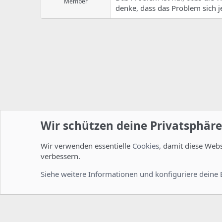
Member
denke, dass das Problem sich je
Wir schützen deine Privatsphäre
Wir verwenden essentielle
Cookies
, damit diese Web
Startseite
Foren
Linux Foren
Installation und Konfi
verbessern.
Cookies
Deutsch [Du]
Siehe weitere Informationen und konfiguriere deine 
Comm