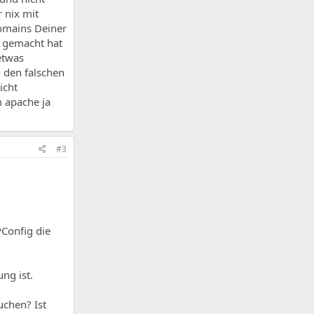
 nix mit
domains Deiner
d gemacht hat
etwas
 den falschen
icht
m apache ja
#3
Config die
ng ist.
uchen? Ist