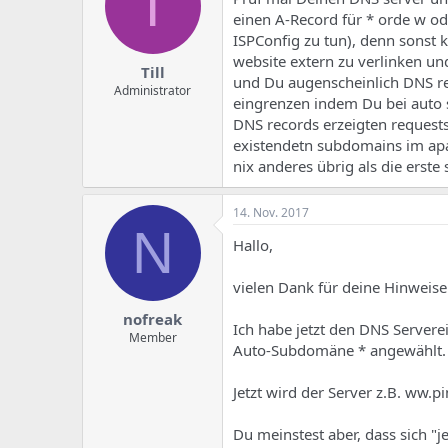
T
einen A-Record für * orde w od
ISPConfig zu tun), denn sonst
website extern zu verlinken un
Till
und Du augenscheinlich DNS re
Administrator
eingrenzen indem Du bei auto 
DNS records erzeigten requests
existendetn subdomains im apac
nix anderes übrig als die erste 
14. Nov. 2017
N
Hallo,
vielen Dank für deine Hinweise
nofreak
Ich habe jetzt den DNS Server
Member
Auto-Subdomäne * angewählt.
Jetzt wird der Server z.B. ww.
Du meinstest aber, dass sich 