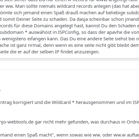
er ww. Man sollte niemals wildcard records anlegen (das hat aber
 könnte sich jemand einen Spaß drauß machen auf beliebige sub
d somit Deiner Seite zu schaden. Da dasja scheinbar schon jman
cords für diese Domains angelegt hast, kannst Du den Schaden 
subdomain * auswähöst in ISPConfig, so dass der apavhe die von
 wenigstens eifangen kann. Das Du eine andere Seite siehst bei n
he ist ganz nrmal, denn wenn es eine seite nicht gibt bleibt de
seite die er auf der selben IP findet anzuzeigen.
.
eintrag korrigiert und die Wildcard * herausgenommen und im ISP
pinjo-webtools.de gar nicht mehr gefunden, was durchaus in Ordnu
"jemand einen Spaß macht", wenn sowas wie ww. oder ww.w aufta