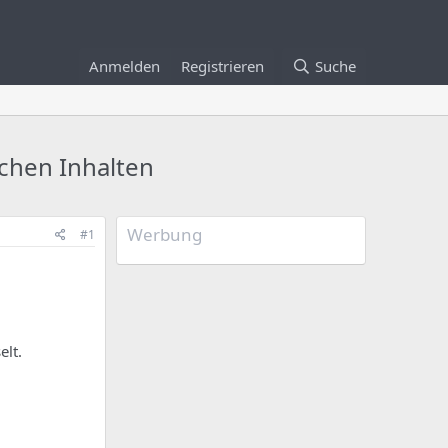
Anmelden
Registrieren
Suche
schen Inhalten
Werbung
#1
elt.