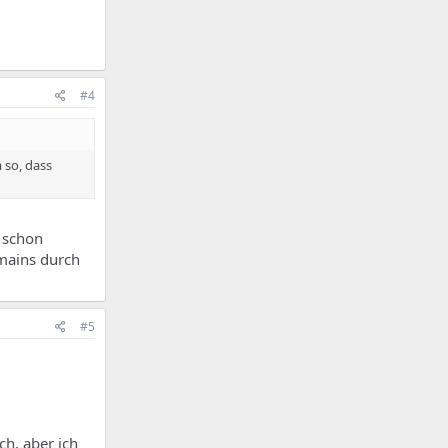
#4
 so, dass
s schon
mains durch
#5
ch, aber ich