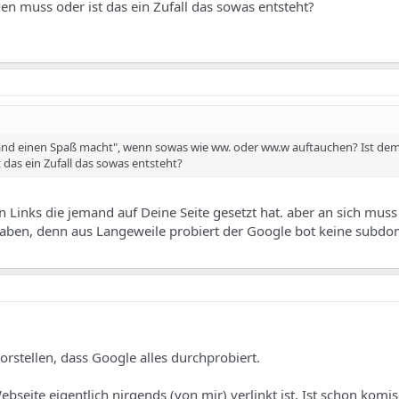
n muss oder ist das ein Zufall das sowas entsteht?
mand einen Spaß macht", wenn sowas wie ww. oder ww.w auftauchen? Ist dem
das ein Zufall das sowas entsteht?
n Links die jemand auf Deine Seite gesetzt hat. aber an sich mus
haben, denn aus Langeweile probiert der Google bot keine subdo
orstellen, dass Google alles durchprobiert.
ebseite eigentlich nirgends (von mir) verlinkt ist. Ist schon komis