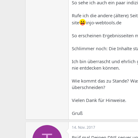
e
u
So sehe ich auch ein paar indiz
m
m
a
Rufe ich die andere (ältere) Seit
s
site
injo-webtools.de
So erscheinen Ergebnisseiten m
Schlimmer noch: Die Inhalte s
Ich bin überrascht und ehrlich 
nie entdecken können.
Wie kommt das zu Stande? Was h
überschneiden?
Vielen Dank für Hinweise.
Gruß
14. Nov. 2017
Prüf mal Deinen DNS server und