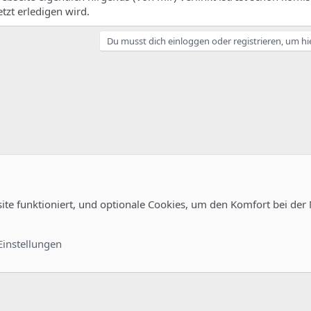
tzt erledigen wird.
Du musst dich einloggen oder registrieren, um hi
site funktioniert, und optionale Cookies, um den Komfort bei der
guration
Kontakt
Nutzungsb
Einstellungen
®
unity platform by XenForo
© 2010-2022 XenForo Ltd.
-
Deutsch von xenDach
©2010