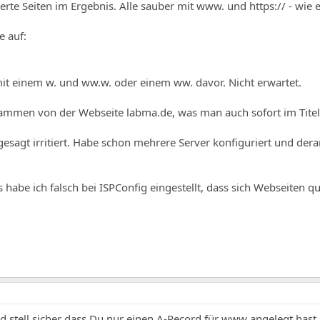
ierte Seiten im Ergebnis. Alle sauber mit www. und https:// - wie 
e auf:
it einem w. und ww.w. oder einem ww. davor. Nicht erwartet.
tammen von der Webseite labma.de, was man auch sofort im Titel
gesagt irritiert. Habe schon mehrere Server konfiguriert und dera
abe ich falsch bei ISPConfig eingestellt, dass sich Webseiten qu
 stell sicher dass Du nur einen A-Record für www angelegt hast 