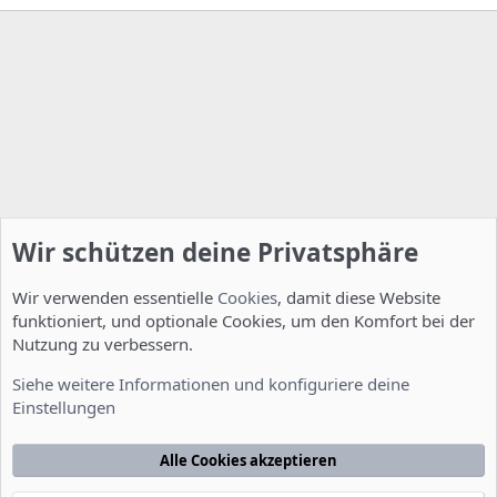
Wir schützen deine Privatsphäre
Wir verwenden essentielle
Cookies
, damit diese Website
funktioniert, und optionale Cookies, um den Komfort bei der
Nutzung zu verbessern.
Allgemein
Siehe weitere Informationen und konfiguriere deine
Einstellungen
Cookies
Deutsch [Du]
Kontakt
Nutzungsbedingungen
Datenschutzerklärung
Hilfe
Alle Cookies akzeptieren
Startseite
R
S