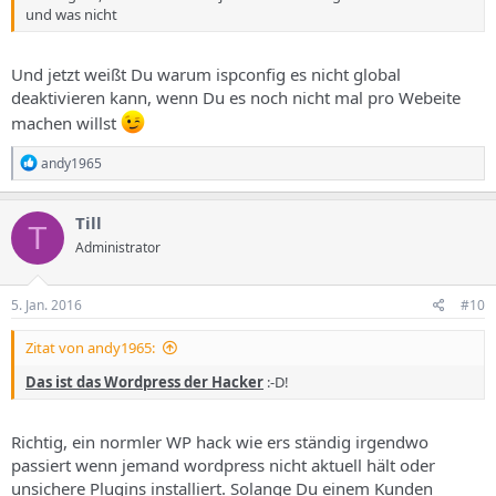
und was nicht
Und jetzt weißt Du warum ispconfig es nicht global
deaktivieren kann, wenn Du es noch nicht mal pro Webeite
machen willst
R
andy1965
e
a
k
Till
T
t
Administrator
i
o
n
e
5. Jan. 2016
#10
n
:
Zitat von andy1965:
Das ist das Wordpress der Hacker
:-D!
Richtig, ein normler WP hack wie ers ständig irgendwo
passiert wenn jemand wordpress nicht aktuell hält oder
unsichere Plugins installiert. Solange Du einem Kunden