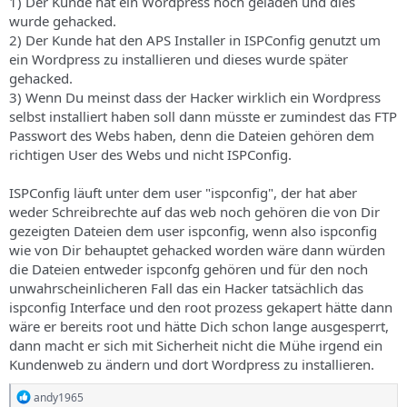
1) Der Kunde hat ein Wordpress hoch geladen und dies
wurde gehacked.
2) Der Kunde hat den APS Installer in ISPConfig genutzt um
ein Wordpress zu installieren und dieses wurde später
gehacked.
3) Wenn Du meinst dass der Hacker wirklich ein Wordpress
selbst installiert haben soll dann müsste er zumindest das FTP
Passwort des Webs haben, denn die Dateien gehören dem
richtigen User des Webs und nicht ISPConfig.
ISPConfig läuft unter dem user "ispconfig", der hat aber
weder Schreibrechte auf das web noch gehören die von Dir
gezeigten Dateien dem user ispconfig, wenn also ispconfig
wie von Dir behauptet gehacked worden wäre dann würden
die Dateien entweder ispconfg gehören und für den noch
unwahrscheinlicheren Fall das ein Hacker tatsächlich das
ispconfig Interface und den root prozess gekapert hätte dann
wäre er bereits root und hätte Dich schon lange ausgesperrt,
dann macht er sich mit Sicherheit nicht die Mühe irgend ein
Kundenweb zu ändern und dort Wordpress zu installieren.
R
andy1965