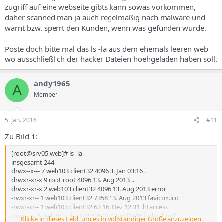
zugriff auf eine webseite gibts kann sowas vorkommen,
daher scanned man ja auch regelmäßig nach malware und
warnt bzw. sperrt den Kunden, wenn was gefunden wurde.
Poste doch bitte mal das ls -la aus dem ehemals leeren web
wo ausschließlich der hacker Dateien hoehgeladen haben soll.
andy1965
A
Member
5. Jan. 2016
#11
Zu Bild 1:
[root@srv05 web]# ls -la
insgesamt 244
drwx--x--- 7 web103 client32 4096 3. Jan 03:16 .
drwxr-xr-x 9 root root 4096 13. Aug 2013 ..
drwxr-xr-x 2 web103 client32 4096 13. Aug 2013 error
-rwxr-xr-- 1 web103 client32 7358 13. Aug 2013 favicon.ico
-rwxr-xr-- 1 web103 client32 62 16. Dez 12:31 .htaccess
-rw-r--r-- 1 web103 client32 27527 3. Jan 03:16 index.html
Klicke in dieses Feld, um es in vollständiger Größe anzuzeigen.