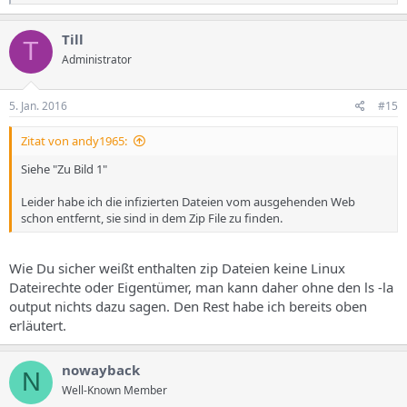
e
a
k
Till
T
t
Administrator
i
o
n
e
5. Jan. 2016
#15
n
:
Zitat von andy1965:
Siehe "Zu Bild 1"
Leider habe ich die infizierten Dateien vom ausgehenden Web
schon entfernt, sie sind in dem Zip File zu finden.
Wie Du sicher weißt enthalten zip Dateien keine Linux
Dateirechte oder Eigentümer, man kann daher ohne den ls -la
output nichts dazu sagen. Den Rest habe ich bereits oben
erläutert.
nowayback
N
Well-Known Member