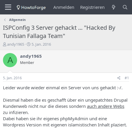
Anmelden
Registrieren
Allgemein
ISPConfig 3 Server gehackt ... "Hacked By
Tunisian Fallaga Team"
E
E
andy1965
5. Jan. 2016
r
r
s
s
andy1965
A
t
t
Member
e
e
l
l
l
l
5. Jan. 2016
#1
e
u
r
n
Leider wurde wieder einmal ein Server von uns gehackt :-/.
d
g
e
s
Diesmal haben die es geschafft über ein ungepatchtes Drupal
s
d
Kundenweb nicht nur die dieses sondern
auch andere Webs
T
a
zu infizieren.
h
t
Dabei haben sie ihr eigenes phpMyAdmin und eine
e
u
m
m
Wordpress Version mit eigenen islamistischen Inhalt plaziert.
a