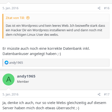
5. Jan. 2016
#16
Zitat von Till:
Das ist ein Wordpress und kein leeres Web. Ich bezweifle stark dass
ein Hacker Dir ein Wordpress installieren wird und dann noch mit
dem richtigen Linux User des webs.
Er müsste auch noch eine korrekte Datenbank inkl.
Datenbankuser angelegt haben ;-)
R
andy1965
e
a
k
andy1965
A
t
Member
i
o
n
e
5. Jan. 2016
#17
n
:
Ja, denke ich auch, nur so viele Webs gleichzeitig auf diesem
Server haben mich doch etwas überrascht ;-)