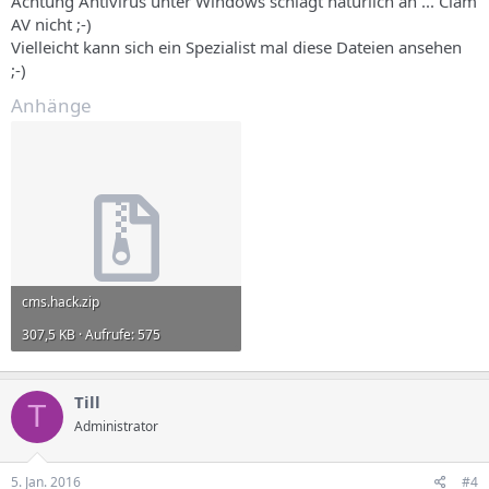
Achtung Antivirus unter Windows schlägt natürlich an ... Clam
AV nicht ;-)
Vielleicht kann sich ein Spezialist mal diese Dateien ansehen
;-)
Anhänge
cms.hack.zip
307,5 KB · Aufrufe: 575
Till
T
Administrator
5. Jan. 2016
#4