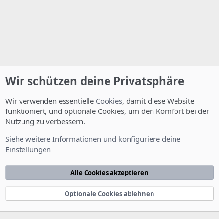
Wir schützen deine Privatsphäre
Wir verwenden essentielle
Cookies
, damit diese Website
funktioniert, und optionale Cookies, um den Komfort bei der
Nutzung zu verbessern.
Installation und Konfiguration
Siehe weitere Informationen und konfiguriere deine
Einstellungen
Cookies
Deutsch [Du]
Kontakt
Nutzungsbedingungen
Datenschutzerklärung
Hilfe
Alle Cookies akzeptieren
Startseite
R
S
S
Optionale Cookies ablehnen
®
Community platform by XenForo
© 2010-2022 XenForo Ltd.
-
Deutsch von
-
xenDach
©2010-2014
F
e
e