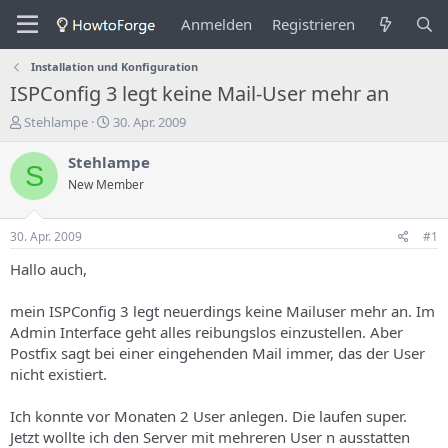
Anmelden
Registrieren
Installation und Konfiguration
ISPConfig 3 legt keine Mail-User mehr an
E
E
Stehlampe
30. Apr. 2009
r
r
s
s
Stehlampe
S
t
t
New Member
e
e
l
l
l
l
30. Apr. 2009
#1
e
u
r
n
Hallo auch,
d
g
e
s
mein ISPConfig 3 legt neuerdings keine Mailuser mehr an. Im
s
d
Admin Interface geht alles reibungslos einzustellen. Aber
T
a
Postfix sagt bei einer eingehenden Mail immer, das der User
h
t
nicht existiert.
e
u
m
m
a
Ich konnte vor Monaten 2 User anlegen. Die laufen super.
s
Jetzt wollte ich den Server mit mehreren User n ausstatten