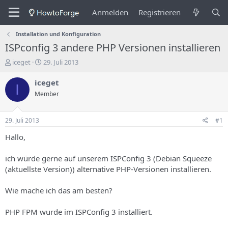
Anmelden
Registrieren
Installation und Konfiguration
ISPconfig 3 andere PHP Versionen installieren
E
E
iceget
29. Juli 2013
r
r
s
s
iceget
I
t
t
Member
e
e
l
l
l
l
29. Juli 2013
#1
e
u
r
n
Hallo,
d
g
e
s
ich würde gerne auf unserem ISPConfig 3 (Debian Squeeze
s
d
(aktuellste Version)) alternative PHP-Versionen installieren.
T
a
h
t
Wie mache ich das am besten?
e
u
m
m
a
PHP FPM wurde im ISPConfig 3 installiert.
s