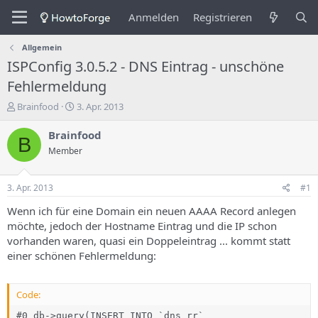
Anmelden
Registrieren
Allgemein
ISPConfig 3.0.5.2 - DNS Eintrag - unschöne
Fehlermeldung
E
E
Brainfood
3. Apr. 2013
r
r
s
s
Brainfood
B
t
t
Member
e
e
l
l
l
l
3. Apr. 2013
#1
e
u
r
n
Wenn ich für eine Domain ein neuen AAAA Record anlegen
d
g
möchte, jedoch der Hostname Eintrag und die IP schon
e
s
vorhanden waren, quasi ein Doppeleintrag ... kommt statt
s
d
einer schönen Fehlermeldung:
T
a
h
t
e
u
Code:
m
m
a
#0 db->query(INSERT INTO `dns_rr`
