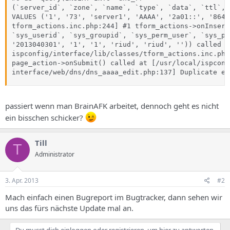
s
(`server_id`, `zone`, `name`, `type`, `data`, `ttl`, 
VALUES ('1', '73', 'server1', 'AAAA', '2a01::', '8640
tform_actions.inc.php:244] #1 tform_actions->onInsert
`sys_userid`, `sys_groupid`, `sys_perm_user`, `sys_pe
'2013040301', '1', '1', 'riud', 'riud', '')) called a
ispconfig/interface/lib/classes/tform_actions.inc.php
page_action->onSubmit() called at [/usr/local/ispconf
interface/web/dns/dns_aaaa_edit.php:137] Duplicate en
passiert wenn man BrainAFK arbeitet, dennoch geht es nicht
ein bisschen schicker?
Till
T
Administrator
3. Apr. 2013
#2
Mach einfach einen Bugreport im Bugtracker, dann sehen wir
uns das fürs nächste Update mal an.