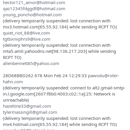
hector121_amor@hotmail.com
qaz12345fdggdf@hotmail.com
young_poncho@hotmail.com
(delivery temporarily suspended: lost connection with
mx3.hotmail.com[65.55.92.184] while sending RCPT TO)
quiet_riot_88@live.com
tgtbxnvphrs9@live.com
(delivery temporarily suspended: lost connection with
mta5.am0.yahoodns.net[98.136.217.203] while sending
RCPT TO)
allenbennett85@yahoo.com
28D68BBD262 678 Mon Feb 24 12:29:33
pawodu@roter-
hahn.com
(delivery temporarily suspended: connect to alt2.gmail-smtp-
in.l.google.com[2607:f8b0:4003:c02::1a]:25: Network is
unreachable)
hazeltine33@gmail.com
tylermassingill@gmail.com
(delivery temporarily suspended: lost connection with
mx4.hotmail.com[65.55.92.184] while sending RCPT TO)