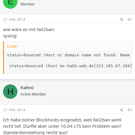
E
Member
21. Feb. 2014
#2
wie wäre es mit fail2ban:
syslog:
Code:
status=bounced (Host or domain name not found. Name s
 status=bounced (host mx-ha03.web.de[213.165.67.104] 
hahni
H
Active Member
21. Feb. 2014
#3
Ich habe bisher Blockhosts eingesetzt, weil fail2ban wohl
nicht lief. Dürfte aber unter 10.04 LTS kein Problem sein?
Standardeinstellung reicht aus?