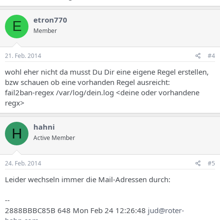
etron770
E
Member
21. Feb. 2014
#4
wohl eher nicht da musst Du Dir eine eigene Regel erstellen,
bzw schauen ob eine vorhanden Regel ausreicht:
fail2ban-regex /var/log/dein.log <deine oder vorhandene
regx>
hahni
H
Active Member
24. Feb. 2014
#5
Leider wechseln immer die Mail-Adressen durch:
--
2888BBBC85B 648 Mon Feb 24 12:26:48
jud@roter-