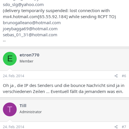
sdo_slg@yahoo.com
(delivery temporarily suspended: lost connection with
mx4.hotmail.com[65.55.92.184] while sending RCPT TO)
brunogalleano@hotmail.com
joeybagga69@hotmail.com
sebas_01_31@hotmail.com
--
etron770
E
Member
24. Feb. 2014
#6
Oh ja , die IP des Senders und die bounce Nachricht sind ja in
verschiedenen Zeilen ... Eventuell fällt da jemandem was ein.
Till
T
Administrator
24. Feb. 2014
#7