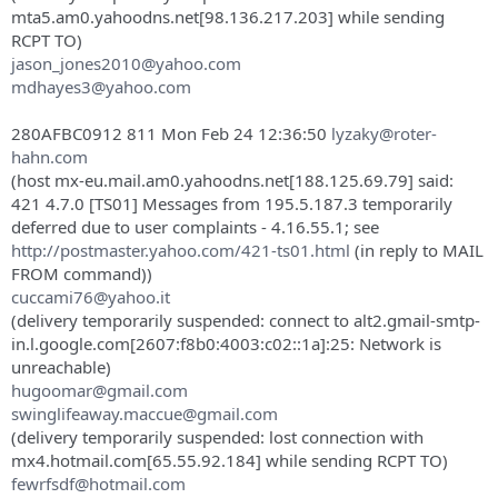
mta5.am0.yahoodns.net[98.136.217.203] while sending
RCPT TO)
jason_jones2010@yahoo.com
mdhayes3@yahoo.com
280AFBC0912 811 Mon Feb 24 12:36:50
lyzaky@roter-
hahn.com
(host mx-eu.mail.am0.yahoodns.net[188.125.69.79] said:
421 4.7.0 [TS01] Messages from 195.5.187.3 temporarily
deferred due to user complaints - 4.16.55.1; see
http://postmaster.yahoo.com/421-ts01.html
(in reply to MAIL
FROM command))
cuccami76@yahoo.it
(delivery temporarily suspended: connect to alt2.gmail-smtp-
in.l.google.com[2607:f8b0:4003:c02::1a]:25: Network is
unreachable)
hugoomar@gmail.com
swinglifeaway.maccue@gmail.com
(delivery temporarily suspended: lost connection with
mx4.hotmail.com[65.55.92.184] while sending RCPT TO)
fewrfsdf@hotmail.com