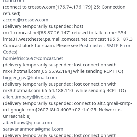
hahn.com
(connect to crossow.com[176.74.176.179]:25: Connection
refused)
accont@crossow.com
(delivery temporarily suspended: host
mx1.comcast.net[68.87.26.147] refused to talk to me: 554
imta31.westchester.pa.mail.comcast.net comcast 195.5.187.3
Comcast block for spam. Please see
Postmaster : SMTP Error
Codes
)
homiefrisco69@comcast.net
(delivery temporarily suspended: lost connection with
mx4.hotmail.com[65.55.92.184] while sending RCPT TO)
bigger_gav@hotmail.com
(delivery temporarily suspended: lost connection with
mx3.hotmail.com[65.54.188.110] while sending RCPT TO)
allen.timpany@live.co.uk
(delivery temporarily suspended: connect to alt2.gmail-smtp-
in.l.google.com[2607:f8b0:4003:c02::1a]:25: Network is
unreachable)
albertlouw@gmail.com
saravananmona@gmail.com
(delivery temporarily suspended: lost connection with