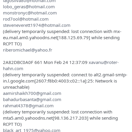
iagosilva80@hotmail.com
lobo_geras@hotmail.com
monstronyc@hotmail.com
rod7ool@hotmail.com
steveneverett1974@hotmail.com
(delivery temporarily suspended: lost connection with mx-
eu.mail.am0.yahoodns.net[188.125.69.79] while sending
RCPT TO)
riberomichael@yahoo.fr
2A82DBC0A0F 661 Mon Feb 24 12:37:09
xavanu@roter-
hahn.com
(delivery temporarily suspended: connect to alt2.gmail-smtp-
in.l.google.com[2607:f8b0:4003:c02::1a]:25: Network is
unreachable)
aamirshaikh700@gmail.com
bahadurbasanta@gmail.com
rahmat4378@gmail.com
(delivery temporarily suspended: lost connection with
mta5.am0.yahoodns.net[98.136.217.203] while sending
RCPT TO)
black_art_1975@yahoo.com