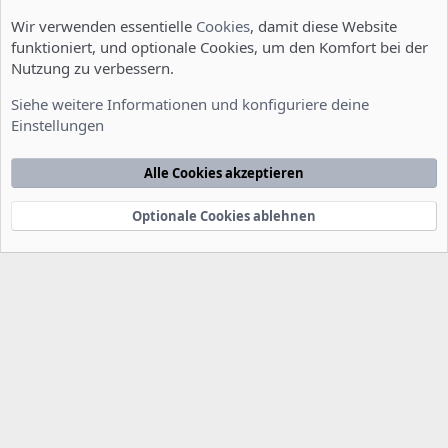
Wir verwenden essentielle
Cookies
, damit diese Website
funktioniert, und optionale Cookies, um den Komfort bei der
Nutzung zu verbessern.
Server Administration
Siehe weitere Informationen und konfiguriere deine
Einstellungen
Cookies
Deutsch [Du]
Kontakt
Nutzungsbedingungen
Datenschutzerklärung
Hilfe
Alle Cookies akzeptieren
Startseite
R
S
S
Optionale Cookies ablehnen
®
Community platform by XenForo
© 2010-2022 XenForo Ltd.
-
Deutsch von
-
xenDach
©2010-2014
F
e
e
d