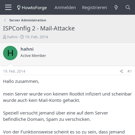
Anmelden
Registrieren
Server Administration
ISPConfig 2 - Mail-Attacke
E
E
hahni
19. Feb. 2014
r
r
s
s
hahni
H
t
t
Active Member
e
e
l
l
l
l
19. Feb. 2014
#1
e
u
r
n
Hallo zusammen,
d
g
e
s
mein Server wurde von keinem Rootkit infiziert und scheinbar
s
d
wurde auch kein Mail-Konto gehackt.
T
a
h
t
Speziell versucht jemand über eine auf dem Server
e
u
m
m
befindliche Domain, Spam zu verschicken.
a
s
Von der Funktionsweise scheint es so zu sein, dass jemand