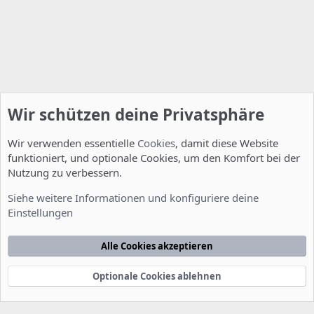
Wir schützen deine Privatsphäre
Wir verwenden essentielle
Cookies
, damit diese Website
funktioniert, und optionale Cookies, um den Komfort bei der
Nutzung zu verbessern.
Tipps - Tricks - Mods
Siehe weitere Informationen und konfiguriere deine
Einstellungen
Cookies
Deutsch [Du]
Kontakt
Nutzungsbedingungen
Datenschutzerklärung
Hilfe
Alle Cookies akzeptieren
Startseite
R
S
S
Optionale Cookies ablehnen
®
Community platform by XenForo
© 2010-2022 XenForo Ltd.
-
Deutsch von
-
xenDach
©2010-2014
F
e
e