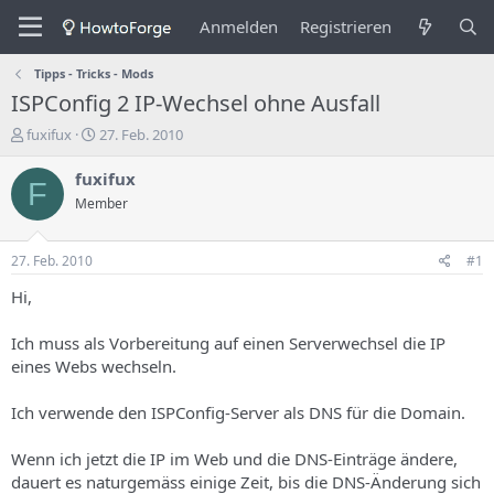
Anmelden
Registrieren
Tipps - Tricks - Mods
ISPConfig 2 IP-Wechsel ohne Ausfall
E
E
fuxifux
27. Feb. 2010
r
r
s
s
fuxifux
F
t
t
Member
e
e
l
l
l
l
27. Feb. 2010
#1
e
u
r
n
Hi,
d
g
e
s
Ich muss als Vorbereitung auf einen Serverwechsel die IP
s
d
eines Webs wechseln.
T
a
h
t
Ich verwende den ISPConfig-Server als DNS für die Domain.
e
u
m
m
a
Wenn ich jetzt die IP im Web und die DNS-Einträge ändere,
s
dauert es naturgemäss einige Zeit, bis die DNS-Änderung sich