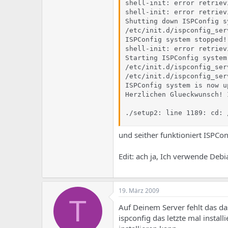
shell-init: error retriev
shell-init: error retriev
Shutting down ISPConfig sy
/etc/init.d/ispconfig_ser
ISPConfig system stopped!

shell-init: error retriev
Starting ISPConfig system.
/etc/init.d/ispconfig_ser
/etc/init.d/ispconfig_ser
ISPConfig system is now u
Herzlichen Glueckwunsch! 
./setup2: line 1189: cd: 
und seither funktioniert ISPCon
Edit: ach ja, Ich verwende Deb
19. März 2009
T
Auf Deinem Server fehlt das d
ispconfig das letzte mal instal