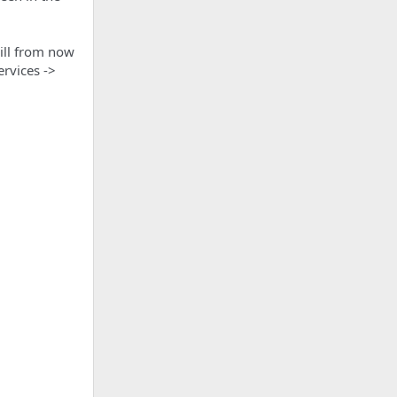
ill from now
rvices ->