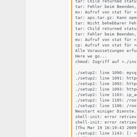
tar: Child returned status
tar: Fehler beim Beenden,
mv: Aufruf von stat für »
tar: aps.tar.gz: Kann ope
tar: Nicht behebbarer Feh
tar: Child returned status
tar: Fehler beim Beenden,
mv: Aufruf von stat für »
cp: Aufruf von stat für »
Alle Voraussetzungen erfue
Here we go...

chmod: Zugriff auf »./ins
./setup2: line 1090: mysq
./setup2: line 1091: http
./setup2: line 1092: http
./setup2: line 1093: http
./setup2: line 1103: ip_a
./setup2: line 1105: /roo
./setup2: line 1106: /roo
Neustart einiger Dienste..
shell-init: error retriev
shell-init: error retriev
[Thu Mar 19 16:19:43 2009
./setup2: line 1143: [: =