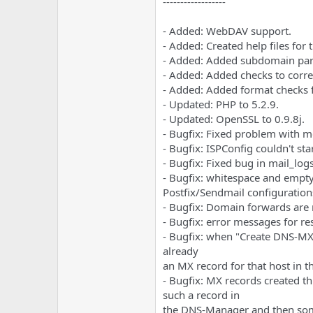
e
u
------------------
m
m
a
- Added: WebDAV support.
s
- Added: Created help files fo
- Added: Added subdomain part 
- Added: Added checks to correc
- Added: Added format checks fo
- Updated: PHP to 5.2.9.
- Updated: OpenSSL to 0.9.8j.
- Bugfix: Fixed problem with 
- Bugfix: ISPConfig couldn't star
- Bugfix: Fixed bug in mail_log
- Bugfix: whitespace and empt
Postfix/Sendmail configuration
- Bugfix: Domain forwards are
- Bugfix: error messages for re
- Bugfix: when "Create DNS-MX"
already
an MX record for that host in 
- Bugfix: MX records created 
such a record in
the DNS-Manager and then somet