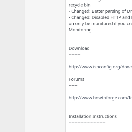
recycle bin.
- Changed: Better parsing of DN
- Changed: Disabled HTTP and F
on only be monitored if you cr
Monitoring.
Download
--------
http://www.ispconfig.org/dow
Forums
------
http://www.howtoforge.com/f
Installation Instructions
-------------------------