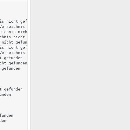
                                          : Datei oder Ve
s nicht gefunden

erzeichnis nicht gefunden

ichnis nicht gefunden

hnis nicht gefunden

nicht gefunden

s nicht gefunden

erzeichnis nicht gefunden

 gefunden

ht gefunden

gefunden

 gefunden

nden

unden

en
