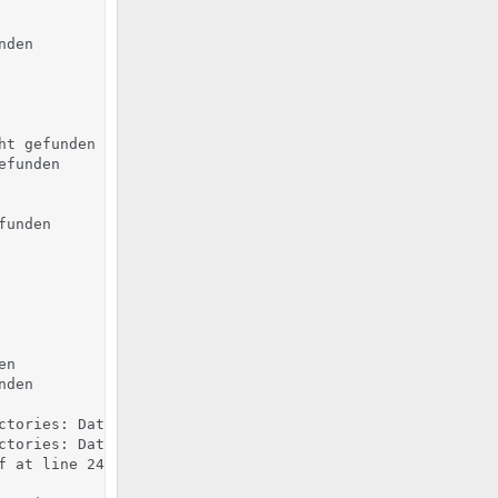
den

t gefunden

funden

unden

n

den

ctories: Datei oder Verzeichnis nicht gefunden

ctories: Datei oder Verzeichnis nicht gefunden

f at line 247 will probably never match because it overla