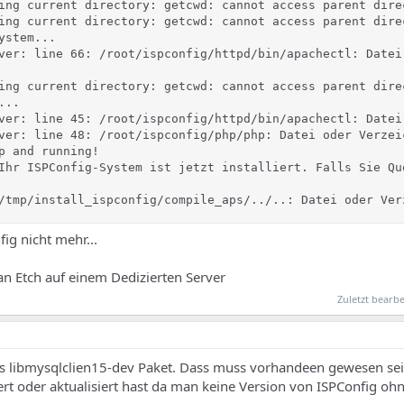
ing current directory: getcwd: cannot access parent dire
ing current directory: getcwd: cannot access parent dire
stem...

ver: line 66: /root/ispconfig/httpd/bin/apachectl: Datei
ing current directory: getcwd: cannot access parent dire
..

ver: line 45: /root/ispconfig/httpd/bin/apachectl: Datei
ver: line 48: /root/ispconfig/php/php: Datei oder Verzeic
p and running!

Ihr ISPConfig-System ist jetzt installiert. Falls Sie Qu
/tmp/install_ispconfig/compile_aps/../..: Datei oder Ver
fig nicht mehr...
ian Etch auf einem Dedizierten Server
Zuletzt bearbe
as libmysqlclien15-dev Paket. Dass muss vorhandeen gewesen sei
liert oder aktualisiert hast da man keine Version von ISPConfig oh