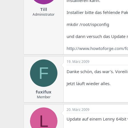
installieren kann.
Till
Installier bitte das fehlende Pa
Administrator
mkdir /root/ispconfig
und dann versuch das Update no
http://www.howtoforge.com/
19. März 2009
F
Danke schön, das war's. Voreil
Jetzt läuft wieder alles.
fuxifux
Member
20. März 2009
L
Update auf einem Lenny 64bit v