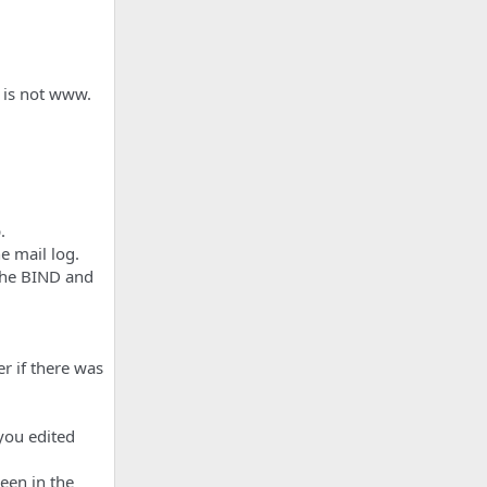
 is not www.
.
e mail log.
the BIND and
r if there was
you edited
een in the