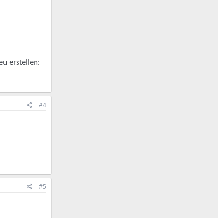
u erstellen:
#4
#5