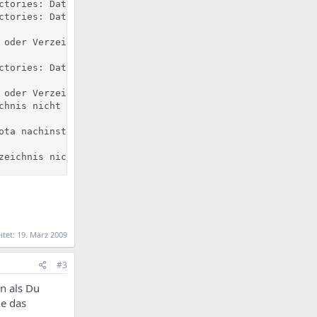
ctories: Datei oder Verzeichnis nicht gefunden

ctories: Datei oder Verzeichnis nicht gefunden

 oder Verzeichnis nicht gefunden

ctories: Datei oder Verzeichnis nicht gefunden

 oder Verzeichnis nicht gefunden

hnis nicht gefunden

ota nachinstalliert haben, fuehren Sie noch die in der I
zeichnis nicht gefunden
itet:
19. März 2009
#3
n als Du
ne das