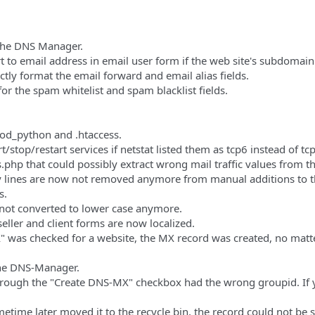
r the DNS Manager.
to email address in email user form if the web site's subdomain
tly format the email forward and email alias fields.
r the spam whitelist and spam blacklist fields.
mod_python and .htaccess.
t/stop/restart services if netstat listed them as tcp6 instead of tcp
s.php that could possibly extract wrong mail traffic values from th
y lines are now not removed anymore from manual additions to 
s.
 not converted to lower case anymore.
seller and client forms are now localized.
 was checked for a website, the MX record was created, no matte
the DNS-Manager.
through the "Create DNS-MX" checkbox had the wrong groupid. If 
ime later moved it to the recycle bin, the record could not be s