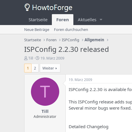
Startseite
Foren
Aktuelles
Neue Beiträge
Foren durchsuchen
Startseite
Foren
ISPConfig
Allgemein
ISPConfig 2.2.30 released
E
E
Till
19. März 2009
r
r
1
2
Weiter
s
s
t
t
e
e
19. März 2009
l
l
T
ISPConfig 2.2.30 is available f
l
l
e
u
r
n
This ISPConfig release adds su
d
g
Several minor bugs were fixed.
Till
e
s
s
d
Administrator
T
a
Detailed Changelog
h
t